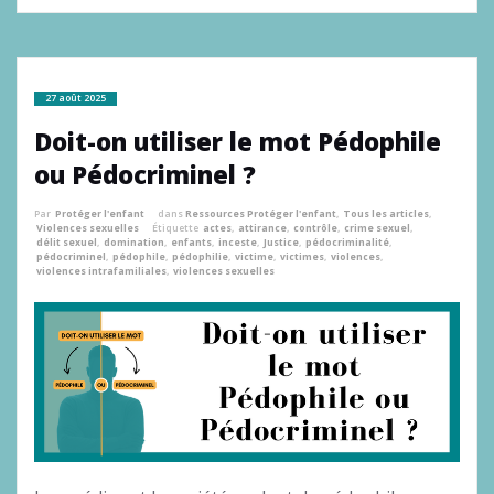
27 août 2025
Doit-on utiliser le mot Pédophile
ou Pédocriminel ?
Par
Protéger l'enfant
dans
Ressources Protéger l'enfant
,
Tous les articles
,
Violences sexuelles
Étiquette
actes
,
attirance
,
contrôle
,
crime sexuel
,
délit sexuel
,
domination
,
enfants
,
inceste
,
Justice
,
pédocriminalité
,
pédocriminel
,
pédophile
,
pédophilie
,
victime
,
victimes
,
violences
,
violences intrafamiliales
,
violences sexuelles