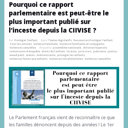
Pourquoi ce rapport
parlementaire est peut-être le
plus important publié sur
l’inceste depuis la CIIVISE ?
Par
Protéger l'enfant
dans
Textes législatifs
,
Ressources Protéger l'enfant
,
Tous les articles
,
violence familiale
,
Violence familiales et conjugales
,
Violences sexuelles
Étiquette
assemblée nationale
,
christian baptiste
,
commission d'enquête
,
droits de l'enfant
,
inceste
,
je te crois
,
judiciaire
,
Justice
,
maud petit
,
metoo
,
metooinceste
,
proteger les enfants
,
violences faites aux enfants
,
violences intrafamiliales
,
violences sexuelles
Le Parlement français vient de reconnaître ce que
les familles dénoncent depuis des années ! Le 1er