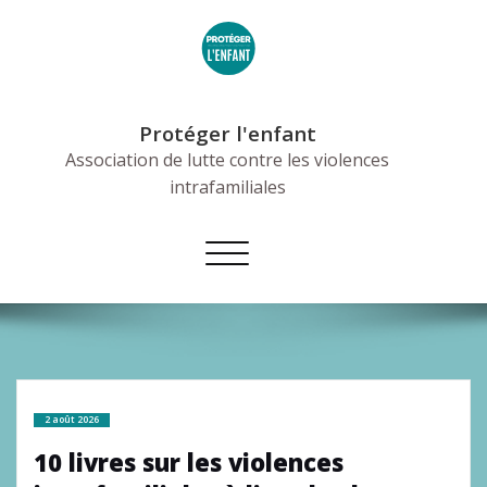
Skip
to
content
Protéger l'enfant
Association de lutte contre les violences
intrafamiliales
Afficher/masquer
la
navigation
2 août 2026
10 livres sur les violences