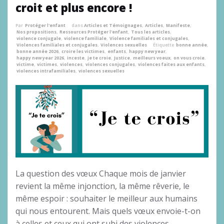
croit et plus encore !
Par
Protéger l'enfant
dans
Articles et Témoignages
,
Articles
,
Manifeste
,
Nos propositions
,
Ressources Protéger l'enfant
,
Tous les articles
,
violence conjugale
,
violence familiale
,
Violence familiales et conjugales
,
Violences familiales et conjugales
,
Violences sexuelles
Étiquette
bonne année
,
bonne année 2026
,
croire les victimes
,
enfants
,
happy new year
,
happy new year 2026
,
inceste
,
je te croie
,
Justice
,
meilleurs voeux
,
on vous croie
,
victime
,
victimes
,
violences
,
violences conjugales
,
violences faites aux enfants
,
violences intrafamiliales
,
violences sexuelles
La question des vœux Chaque mois de janvier
revient la même injonction, la même rêverie, le
même espoir : souhaiter le meilleur aux humains
qui nous entourent. Mais quels vœux envoie-t-on
à celles et ceux qui ont subi des violences