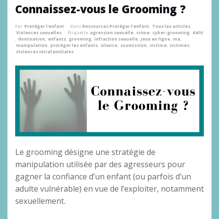
Connaissez-vous le Grooming ?
Par
Protéger l'enfant
dans
Ressources Protéger l'enfant
,
Tous les articles
,
Violences sexuelles
Étiquette
agression sexuelle
,
crime
,
cyber-grooming
,
délit
,
domination
,
enfants
,
grooming
,
infraction sexuelle
,
jeux en ligne
,
ma
,
manipulation
,
protéger les enfants
,
silence
,
soumission
,
victime
,
victimes
,
violences intrafamiliales
Le grooming désigne une stratégie de
manipulation utilisée par des agresseurs pour
gagner la confiance d’un enfant (ou parfois d’un
adulte vulnérable) en vue de l’exploiter, notamment
sexuellement.