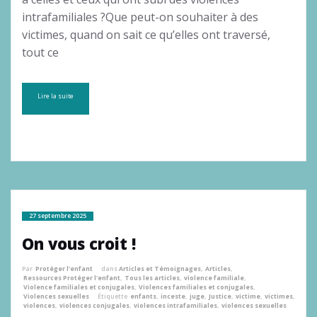
intrafamiliales ?Que peut-on souhaiter à des
victimes, quand on sait ce qu’elles ont traversé,
tout ce
Lire la suite
27 septembre 2025
On vous croit !
Par
Protéger l'enfant
dans
Articles et Témoignages
,
Articles
,
Ressources Protéger l'enfant
,
Tous les articles
,
violence familiale
,
Violence familiales et conjugales
,
Violences familiales et conjugales
,
Violences sexuelles
Étiquette
enfants
,
inceste
,
juge
,
Justice
,
victime
,
victimes
,
violences
,
violences conjugales
,
violences intrafamiliales
,
violences sexuelles