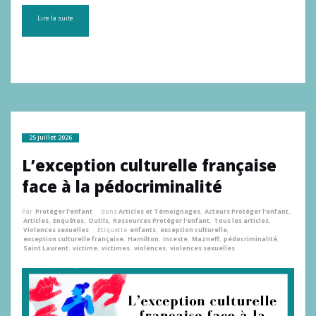
Lire la suite
25 juillet 2026
L’exception culturelle française
face à la pédocriminalité
Par
Protéger l'enfant
dans
Articles et Témoignages
,
Acteurs Protéger l'enfant
,
Articles
,
Enquêtes
,
Outils
,
Ressources Protéger l'enfant
,
Tous les articles
,
Violences sexuelles
Étiquette
enfants
,
exception culturelle
,
exception culturelle française
,
Hamilton
,
inceste
,
Mazneff
,
pédocriminalité
,
Saint Laurent
,
victime
,
victimes
,
violences
,
violences sexuelles