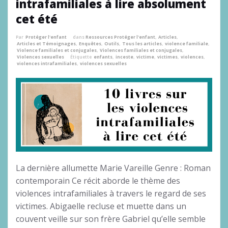
intrafamiliales à lire absolument
cet été
Par
Protéger l'enfant
dans
Ressources Protéger l'enfant
,
Articles
,
Articles et Témoignages
,
Enquêtes
,
Outils
,
Tous les articles
,
violence familiale
,
Violence familiales et conjugales
,
Violences familiales et conjugales
,
Violences sexuelles
Étiquette
enfants
,
inceste
,
victime
,
victimes
,
violences
,
violences intrafamiliales
,
violences sexuelles
La dernière allumette Marie Vareille Genre : Roman
contemporain Ce récit aborde le thème des
violences intrafamiliales à travers le regard de ses
victimes. Abigaelle recluse et muette dans un
couvent veille sur son frère Gabriel qu’elle semble