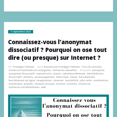
1 septembre 2025
Connaissez-vous l’anonymat
dissociatif ? Pourquoi on ose tout
dire (ou presque) sur Internet ?
Par
Protéger l'enfant
dans
Ressources Protéger l'enfant
,
Tous les articles
,
Violences familiales et conjugales
,
Violences sexuelles
Étiquette
anonymat
,
anonymat dissociatif
,
asynchronie
,
avatar
,
cyberharcèlement
,
désinhibition
,
dissociatif
,
enfants
,
ensauvagement
,
fake news
,
haine
,
harcèlement
,
harcèlement en ligne
,
imagination
,
internet
,
invisibilité
,
john suler
,
modération
,
numérique
,
pseudo
,
réseaux sociaux
,
victime
,
victimes
,
violences
,
violences intrafamiliales
,
web