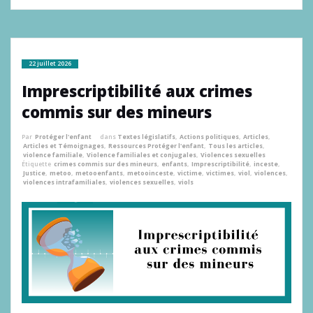
22 juillet 2026
Imprescriptibilité aux crimes
commis sur des mineurs
Par
Protéger l'enfant
dans
Textes législatifs
,
Actions politiques
,
Articles
,
Articles et Témoignages
,
Ressources Protéger l'enfant
,
Tous les articles
,
violence familiale
,
Violence familiales et conjugales
,
Violences sexuelles
Étiquette
crimes commis sur des mineurs
,
enfants
,
Imprescriptibilité
,
inceste
,
Justice
,
metoo
,
metooenfants
,
metooinceste
,
victime
,
victimes
,
viol
,
violences
,
violences intrafamiliales
,
violences sexuelles
,
viols