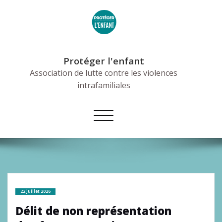
Skip
to
content
Protéger l'enfant
Association de lutte contre les violences
intrafamiliales
Afficher/masquer
la
navigation
22 juillet 2026
Délit de non représentation