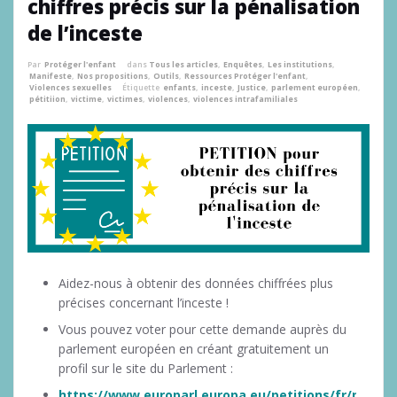
chiffres précis sur la pénalisation
de l’inceste
Par
Protéger l'enfant
dans
Tous les articles
,
Enquêtes
,
Les institutions
,
Manifeste
,
Nos propositions
,
Outils
,
Ressources Protéger l'enfant
,
Violences sexuelles
Étiquette
enfants
,
inceste
,
Justice
,
parlement européen
,
pétitiion
,
victime
,
victimes
,
violences
,
violences intrafamiliales
Aidez-nous à obtenir des données chiffrées plus
précises concernant l’inceste !
Vous pouvez voter pour cette demande auprès du
parlement européen en créant gratuitement un
profil sur le site du Parlement :
https://www.europarl.europa.eu/petitions/fr/p