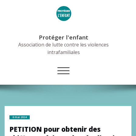
Skip
to
content
Protéger l'enfant
Association de lutte contre les violences
intrafamiliales
Afficher/masquer
la
navigation
6 mai 2024
PETITION pour obtenir des