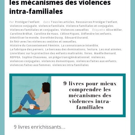
les mécanismes des violences
intra-familiales
Par
Protéger l'enfant
dans
Tous les articles
,
Ressources Protéger l'enfant
,
violence conjugale
,
violence familiale
,
Violence familiales et conjugales
,
Violences familiales et conjugales
,
Violences sexuelles
Étiquette
Alice Miller
,
Caroline Bréhat
,
Caroline de Haas
,
Céline Piques
,
Défendre les enfants
,
Déviriliser le monde
,
Dorothée Dussy
,
Édouard Durand
,
En finir avec les violences sexistes et sexuelles
,
Histoire du Consentement Féminin
,
La connaissance interdite
,
La fabrique des pervers
,
Le berceau des dominations
,
lecture
,
Les mal aimées
,
Livre blanc sur la protection des enfants maltraités
,
livres
,
Maëlle Bernard
,
REPPEA
,
Sophie Chauveau
,
un piège transgénérationnel
,
violences
,
violences conjugales
,
violences domestiques
,
violences faites aux enfants
,
violences faites aux femmes
,
violences intra familiales
9 livres enrichissants….