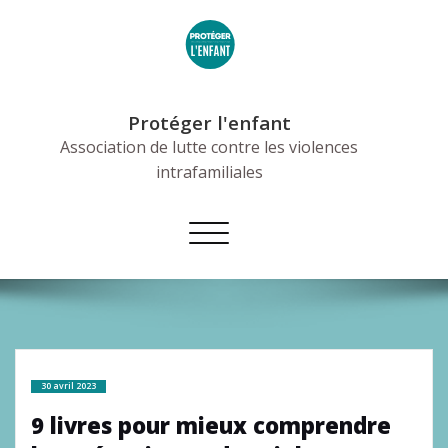
Skip
to
content
Protéger l'enfant
Association de lutte contre les violences
intrafamiliales
Afficher/masquer
la
navigation
30 avril 2023
9 livres pour mieux comprendre