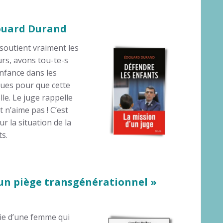
douard Durand
 soutient vraiment les
urs, avons tou-te-s
enfance dans les
iques pour que cette
le. Le juge rappelle
 n’aime pas ! C’est
r la situation de la
s.
 un piège transgénérationnel »
raie d’une femme qui