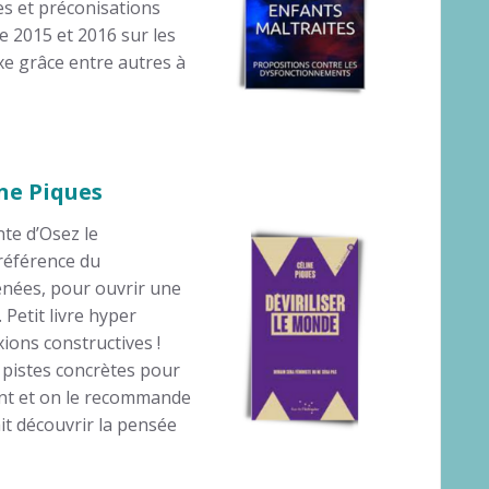
es et préconisations
e 2015 et 2016 sur les
xe grâce entre autres à
ine Piques
te d’Osez le
 référence du
menées, pour ouvrir une
. Petit livre hyper
xions constructives !
s pistes concrètes pour
ant et on le recommande
it découvrir la pensée