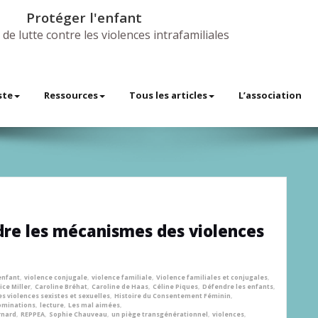
Protéger l'enfant
 de lutte contre les violences intrafamiliales
ste
Ressources
Tous les articles
L’association
dre les mécanismes des violences
enfant
,
violence conjugale
,
violence familiale
,
Violence familiales et conjugales
,
ice Miller
,
Caroline Bréhat
,
Caroline de Haas
,
Céline Piques
,
Défendre les enfants
,
les violences sexistes et sexuelles
,
Histoire du Consentement Féminin
,
ominations
,
lecture
,
Les mal aimées
,
rnard
,
REPPEA
,
Sophie Chauveau
,
un piège transgénérationnel
,
violences
,