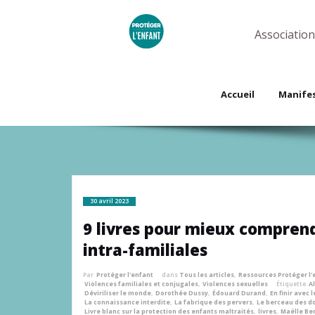
Skip
to
content
Association
Accueil
Manife
30 avril 2023
9 livres pour mieux compren
intra-familiales
Par
Protéger l'enfant
dans
Tous les articles
,
Ressources Protéger l'
Violences familiales et conjugales
,
Violences sexuelles
Étiquette
Al
Déviriliser le monde
,
Dorothée Dussy
,
Édouard Durand
,
En finir avec 
La connaissance interdite
,
La fabrique des pervers
,
Le berceau des d
Livre blanc sur la protection des enfants maltraités
,
livres
,
Maëlle Be