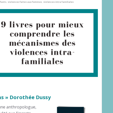
nfants
,
violences faites aux femmes
,
violences intra familiales
ns » Dorothée Dussy
une anthropologue,