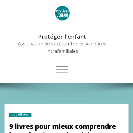
Skip
to
content
Protéger l'enfant
Association de lutte contre les violences
intrafamiliales
Afficher/masquer
la
navigation
30 avril 2023
9 livres pour mieux comprendre