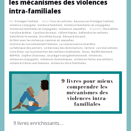
les mécanismes des violences
intra-familiales
Par
Protéger l'enfant
dans
Tous les articles
,
Ressources Protéger l'enfant
,
violence conjugale
,
violence familiale
,
Violence familiales et conjugales
,
Violences familiales et conjugales
,
Violences sexuelles
Étiquette
Alice Miller
,
Caroline Bréhat
,
Caroline de Haas
,
Céline Piques
,
Défendre les enfants
,
Déviriliser le monde
,
Dorothée Dussy
,
Édouard Durand
,
En finir avec les violences sexistes et sexuelles
,
Histoire du Consentement Féminin
,
La connaissance interdite
,
La fabrique des pervers
,
Le berceau des dominations
,
lecture
,
Les mal aimées
,
Livre blanc sur la protection des enfants maltraités
,
livres
,
Maëlle Bernard
,
REPPEA
,
Sophie Chauveau
,
un piège transgénérationnel
,
violences
,
violences conjugales
,
violences domestiques
,
violences faites aux enfants
,
violences faites aux femmes
,
violences intra familiales
9 livres enrichissants….