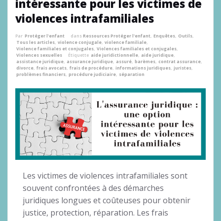
intéressante pour les victimes de
violences intrafamiliales
Par
Protéger l'enfant
dans
Ressources Protéger l'enfant
,
Enquêtes
,
Outils
,
Tous les articles
,
violence conjugale
,
violence familiale
,
Violence familiales et conjugales
,
Violences familiales et conjugales
,
Violences sexuelles
Étiquette
aide juridictionnelle
,
aide juridique
,
assistance juridique
,
assurance juridique
,
assuré
,
barèmes
,
contrat assurance
,
divorce
,
frais avocats
,
frais de procédure
,
informations juridiques
,
juristes
,
problèmes financiers
,
procédure judiciaire
,
séparation
Les victimes de violences intrafamiliales sont
souvent confrontées à des démarches
juridiques longues et coûteuses pour obtenir
justice, protection, réparation. Les frais