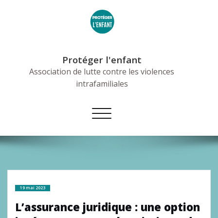
Skip
to
content
Protéger l'enfant
Association de lutte contre les violences
intrafamiliales
Afficher/masquer
la
navigation
19 mai 2023
L’assurance juridique : une option