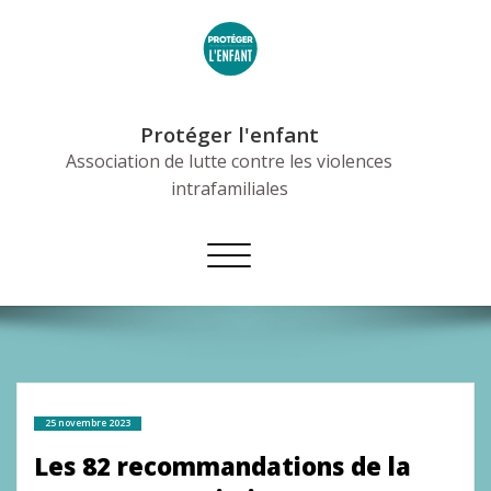
Skip
to
content
Protéger l'enfant
Association de lutte contre les violences
intrafamiliales
Afficher/masquer
la
navigation
25 novembre 2023
Les 82 recommandations de la