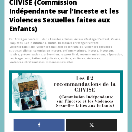
CIIVISE (Commission
Indépendante sur l’Inceste et les
Violences Sexuelles faites aux
Enfants)
Par
Protéger l'enfant
dans
Tous les articles
,
Acteurs Protéger l'enfant
,
Ciivise
,
Enquêtes
,
Les institutions
,
Outils
,
Ressources Protéger l'enfant
,
violence familiale
,
Violence familiales et conjugales
,
Violences sexuelles
Étiquette
ciivise
,
commission inceste
,
enfants victimes
,
inceste
,
incesteur
,
Justice
,
préconisations
,
prévention
,
rapport final
,
recommandations
,
réparation
,
repérage
,
soin
,
taitement judicaire
,
victime
,
victimes
,
violences
,
violences intrafamiliales
,
violences sexuelles