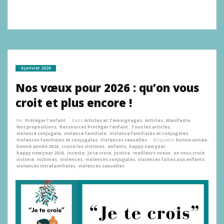
4 janvier 2026
Nos vœux pour 2026 : qu’on vous
croit et plus encore !
Par
Protéger l'enfant
dans
Articles et Témoignages
,
Articles
,
Manifeste
,
Nos propositions
,
Ressources Protéger l'enfant
,
Tous les articles
,
violence conjugale
,
violence familiale
,
Violence familiales et conjugales
,
Violences familiales et conjugales
,
Violences sexuelles
Étiquette
bonne année
,
bonne année 2026
,
croire les victimes
,
enfants
,
happy new year
,
happy new year 2026
,
inceste
,
je te croie
,
Justice
,
meilleurs voeux
,
on vous croie
,
victime
,
victimes
,
violences
,
violences conjugales
,
violences faites aux enfants
,
violences intrafamiliales
,
violences sexuelles