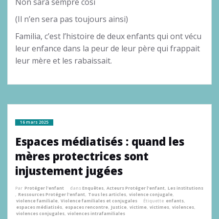
Non sarà sempre così
(Il n’en sera pas toujours ainsi)
Familia, c’est l’histoire de deux enfants qui ont vécu
leur enfance dans la peur de leur père qui frappait
leur mère et les rabaissait.
16 mars 2025
Espaces médiatisés : quand les
mères protectrices sont
injustement jugées
Par
Protéger l'enfant
dans
Enquêtes
,
Acteurs Protéger l'enfant
,
Les institutions
,
Ressources Protéger l'enfant
,
Tous les articles
,
violence conjugale
,
violence familiale
,
Violence familiales et conjugales
Étiquette
enfants
,
espaces médiatisés
,
espaces rencontre
,
Justice
,
victime
,
victimes
,
violences
,
violences conjugales
,
violences intrafamiliales