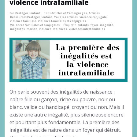
violence intrafamiliale
Par
Protéger l'enfant
dans
Articles et Témoignages
,
Articles
,
Ressources Protéger l'enfant
,
Tous les articles
,
violence conjugale
,
violence familiale
,
Violence familiales et conjugales
,
Violences familiales et conjugales
Étiquette
enfants
,
foyer
,
inégalité
,
inégalités
,
maison
,
violence
,
violences
,
violences intrafamiliales
On parle souvent des inégalités de naissance :
naître fille ou garçon, riche ou pauvre, noir ou
blanc, valide ou handicapé, croyant ou non. Mais il
existe une autre inégalité, plus silencieuse encore
et pourtant plus fondamentale. La première des
inégalités est de naître dans un foyer qui détruit.