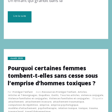
Un enfant qui grandit dans la
Lire la suite
4 août 2026
Pourquoi certaines femmes
tombent-t-elles sans cesse sous
l’emprise d’hommes toxiques ?
Par
Protéger l'enfant
dans
Ressources Protéger l'enfant
,
Articles
,
Articles et Témoignages
,
Enquêtes
,
Outils
,
Tous les articles
,
violence conjugale
,
Violence familiales et conjugales
,
Violences familiales et conjugales
Étiquette
attachement
,
attachement insecure
,
attachement traumatique
,
compulsion de répétition
,
emprise
,
emprise psychologique
,
modèles d’attachement
,
psychotherapie
,
relation toxique
,
toxique
,
trauma
,
trauma bond
,
travail thérapeutique