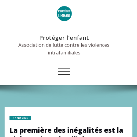
Skip
to
content
Protéger l'enfant
Association de lutte contre les violences
intrafamiliales
Afficher/masquer
la
navigation
6 août 2026
La première des inégalités est la