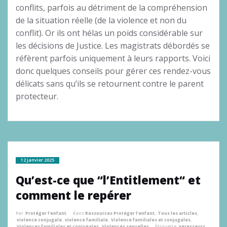
conflits, parfois au détriment de la compréhension
de la situation réelle (de la violence et non du
conflit). Or ils ont hélas un poids considérable sur
les décisions de Justice. Les magistrats débordés se
réfèrent parfois uniquement à leurs rapports. Voici
donc quelques conseils pour gérer ces rendez-vous
délicats sans qu’ils se retournent contre le parent
protecteur.
12 janvier 2025
Qu’est-ce que “l’Entitlement“ et
comment le repérer
Par
Protéger l'enfant
dans
Ressources Protéger l'enfant
,
Tous les articles
,
violence conjugale
,
violence familiale
,
Violence familiales et conjugales
,
Violences familiales et conjugales
,
Violences sexuelles
Étiquette
agresseurs
,