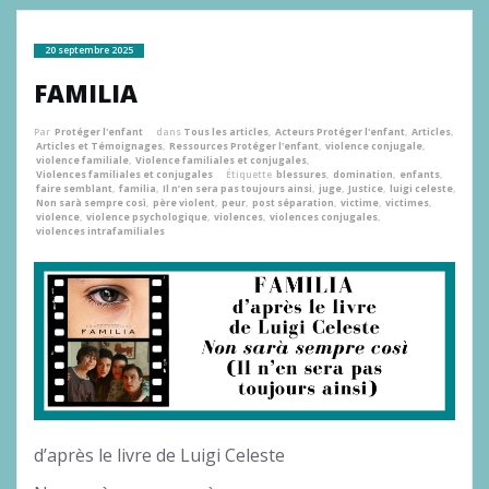
20 septembre 2025
FAMILIA
Par
Protéger l'enfant
dans
Tous les articles
,
Acteurs Protéger l'enfant
,
Articles
,
Articles et Témoignages
,
Ressources Protéger l'enfant
,
violence conjugale
,
violence familiale
,
Violence familiales et conjugales
,
Violences familiales et conjugales
Étiquette
blessures
,
domination
,
enfants
,
faire semblant
,
familia
,
Il n’en sera pas toujours ainsi
,
juge
,
Justice
,
luigi celeste
,
Non sarà sempre così
,
père violent
,
peur
,
post séparation
,
victime
,
victimes
,
violence
,
violence psychologique
,
violences
,
violences conjugales
,
violences intrafamiliales
d’après le livre de Luigi Celeste