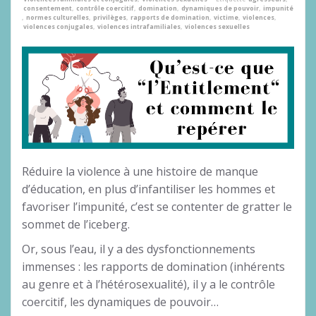
consentement
,
contrôle coercitif
,
domination
,
dynamiques de pouvoir
,
impunité
,
normes culturelles
,
privilèges
,
rapports de domination
,
victime
,
violences
,
violences conjugales
,
violences intrafamiliales
,
violences sexuelles
Réduire la violence à une histoire de manque
d’éducation, en plus d’infantiliser les hommes et
favoriser l’impunité, c’est se contenter de gratter le
sommet de l’iceberg.
Or, sous l’eau, il y a des dysfonctionnements
immenses : les rapports de domination (inhérents
au genre et à l’hétérosexualité), il y a le contrôle
coercitif, les dynamiques de pouvoir…