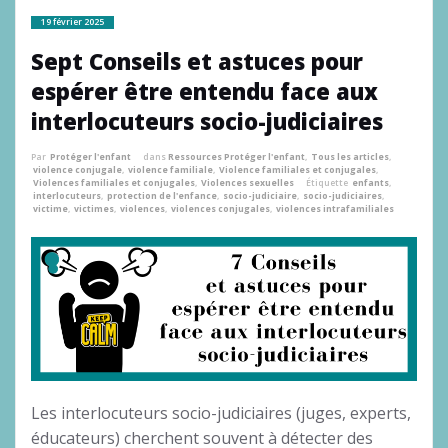
19 février 2025
Sept Conseils et astuces pour
espérer être entendu face aux
interlocuteurs socio-judiciaires
Par
Protéger l'enfant
dans
Ressources Protéger l'enfant
,
Tous les articles
,
violence conjugale
,
violence familiale
,
Violence familiales et conjugales
,
Violences familiales et conjugales
,
Violences sexuelles
Étiquette
enfants
,
interlocuteurs
,
protection de l'enfance
,
socio-judiciaire
,
socio-judiciaires
,
victime
,
victimes
,
violences
,
violences conjugales
,
violences intrafamiliales
Les interlocuteurs socio-judiciaires (juges, experts,
éducateurs) cherchent souvent à détecter des