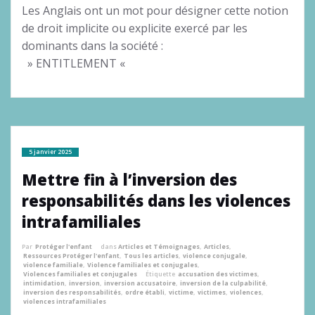
Les Anglais ont un mot pour désigner cette notion
de droit implicite ou explicite exercé par les
dominants dans la société :
» ENTITLEMENT «
5 janvier 2025
Mettre fin à l’inversion des
responsabilités dans les violences
intrafamiliales
Par
Protéger l'enfant
dans
Articles et Témoignages
,
Articles
,
Ressources Protéger l'enfant
,
Tous les articles
,
violence conjugale
,
violence familiale
,
Violence familiales et conjugales
,
Violences familiales et conjugales
Étiquette
accusation des victimes
,
intimidation
,
inversion
,
inversion accusatoire
,
inversion de la culpabilité
,
inversion des responsabilités
,
ordre établi
,
victime
,
victimes
,
violences
,
violences intrafamiliales