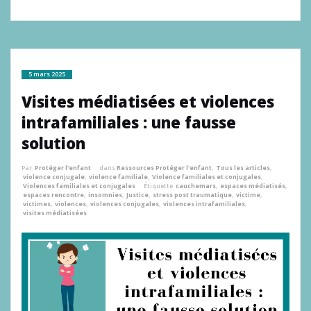
5 mars 2025
Visites médiatisées et violences
intrafamiliales : une fausse
solution
Par
Protéger l'enfant
dans
Ressources Protéger l'enfant
,
Tous les articles
,
violence conjugale
,
violence familiale
,
Violence familiales et conjugales
,
Violences familiales et conjugales
Étiquette
cauchemars
,
espaces médiatisés
,
espaces rencontre
,
insomnies
,
Justice
,
stress post traumatique
,
victime
,
victimes
,
violences
,
violences conjugales
,
violences intrafamiliales
,
visites médiatisées