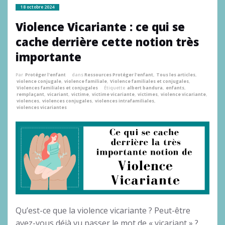
18 octobre 2024
Violence Vicariante : ce qui se
cache derrière cette notion très
importante
Par
Protéger l'enfant
dans
Ressources Protéger l'enfant
,
Tous les articles
,
violence conjugale
,
violence familiale
,
Violence familiales et conjugales
,
Violences familiales et conjugales
Étiquette
albert bandura
,
enfants
,
remplaçant
,
vicariant
,
victime
,
victime vicariante
,
victimes
,
violence vicariante
,
violences
,
violences conjugales
,
violences intrafamiliales
,
violences vicariantes
Qu’est-ce que la violence vicariante ? Peut-être
avez-vous déjà vu passer le mot de « vicariant » ?