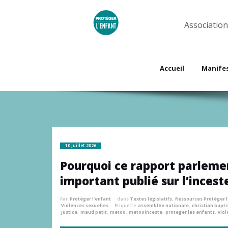
Skip
to
content
Association
Accueil
Manife
10 juillet 2026
Pourquoi ce rapport parlemen
important publié sur l’inceste
Par
Protéger l'enfant
dans
Textes législatifs
,
Ressources Protéger l
Violences sexuelles
Étiquette
assemblée nationale
,
christian bapti
Justice
,
maud petit
,
metoo
,
metooinceste
,
proteger les enfants
,
viol