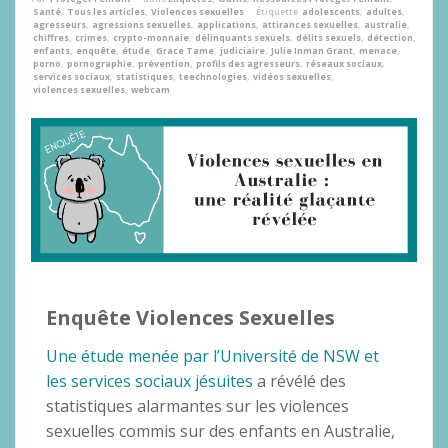
Santé
,
Tous les articles
,
Violences sexuelles
Étiquette
adolescents
,
adultes
,
agresseurs
,
agressions sexuelles
,
applications
,
attirances sexuelles
,
australie
,
chiffres
,
crimes
,
crypto-monnaie
,
délinquants sexuels
,
délits sexuels
,
détection
,
enfants
,
enquête
,
étude
,
Grace Tame
,
judiciaire
,
Julie Inman Grant
,
menace
,
porno
,
pornographie
,
prévention
,
profils des agresseurs
,
réseaux sociaux
,
services sociaux
,
statistiques
,
teechnologies
,
vidéos sexuelles
,
violences sexuelles
,
webcam
Enquête Violences Sexuelles
Une étude menée par l’Université de NSW et
les services sociaux jésuites
a révélé des
statistiques alarmantes sur les violences
sexuelles commis sur des enfants en Australie,