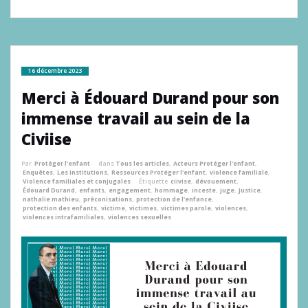
16 décembre 2023
Merci à Édouard Durand pour son
immense travail au sein de la
Civiise
Par
Protéger l'enfant
dans
Tous les articles
,
Acteurs Protéger l'enfant
,
Enquêtes
,
Les institutions
,
Ressources Protéger l'enfant
,
violence familiale
,
Violence familiales et conjugales
Étiquette
ciivise
,
dévouement
,
Édouard Durand
,
enfants
,
engagement
,
hommage
,
inceste
,
juge
,
Justice
,
nathalie mathieu
,
préconisations
,
protection de l'enfance
,
protection des enfants
,
victime
,
victimes
,
victimes parole
,
violences
,
violences intrafamiliales
,
violences sexuelles