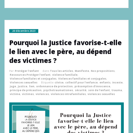
20 décembre 2023
Pourquoi la Justice favorise-t-elle
le lien avec le père, au dépend
des victimes ?
Par
Protéger l'enfant
dans
Tous les articles
,
Manifeste
,
Nos propositions
,
Ressources Protéger l'enfant
,
violence familiale
,
Violence familiales et conjugales
,
Violences familiales et conjugales
,
Violences sexuelles
Étiquette
ciivise
,
collectif pour l'enfance
,
enfants
,
inceste
,
juge
,
Justice
,
lien
,
ordonnance de protection
,
présomption d'innocence
,
principe de précaution
,
psychotraumatismes
,
sécurité
,
soin de l'enfant
,
trauma
,
victime
,
victimes
,
violences
,
violences intrafamiliales
,
violences sexuelles