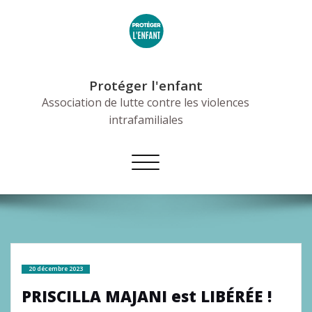
Skip
to
content
Protéger l'enfant
Association de lutte contre les violences
intrafamiliales
Afficher/masquer
la
navigation
20 décembre 2023
PRISCILLA MAJANI est LIBÉRÉE !