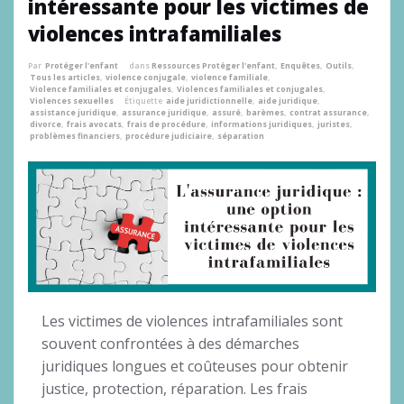
intéressante pour les victimes de
violences intrafamiliales
Par
Protéger l'enfant
dans
Ressources Protéger l'enfant
,
Enquêtes
,
Outils
,
Tous les articles
,
violence conjugale
,
violence familiale
,
Violence familiales et conjugales
,
Violences familiales et conjugales
,
Violences sexuelles
Étiquette
aide juridictionnelle
,
aide juridique
,
assistance juridique
,
assurance juridique
,
assuré
,
barèmes
,
contrat assurance
,
divorce
,
frais avocats
,
frais de procédure
,
informations juridiques
,
juristes
,
problèmes financiers
,
procédure judiciaire
,
séparation
Les victimes de violences intrafamiliales sont
souvent confrontées à des démarches
juridiques longues et coûteuses pour obtenir
justice, protection, réparation. Les frais