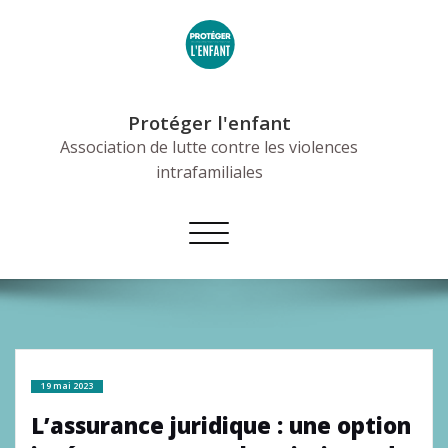
Skip
to
content
Protéger l'enfant
Association de lutte contre les violences
intrafamiliales
Afficher/masquer
la
navigation
19 mai 2023
L’assurance juridique : une option