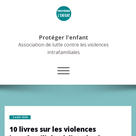
Skip
to
content
Protéger l'enfant
Association de lutte contre les violences
intrafamiliales
Afficher/masquer
la
navigation
2 août 2026
10 livres sur les violences