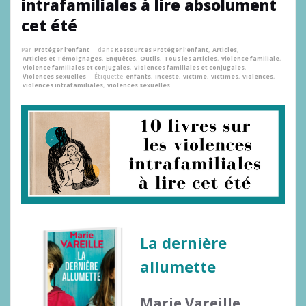
intrafamiliales à lire absolument
cet été
Par
Protéger l'enfant
dans
Ressources Protéger l'enfant
,
Articles
,
Articles et Témoignages
,
Enquêtes
,
Outils
,
Tous les articles
,
violence familiale
,
Violence familiales et conjugales
,
Violences familiales et conjugales
,
Violences sexuelles
Étiquette
enfants
,
inceste
,
victime
,
victimes
,
violences
,
violences intrafamiliales
,
violences sexuelles
La dernière
allumette
Marie Vareille