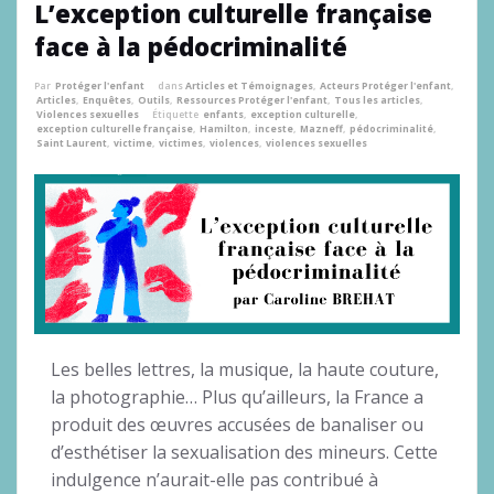
L’exception culturelle française
face à la pédocriminalité
Par
Protéger l'enfant
dans
Articles et Témoignages
,
Acteurs Protéger l'enfant
,
Articles
,
Enquêtes
,
Outils
,
Ressources Protéger l'enfant
,
Tous les articles
,
Violences sexuelles
Étiquette
enfants
,
exception culturelle
,
exception culturelle française
,
Hamilton
,
inceste
,
Mazneff
,
pédocriminalité
,
Saint Laurent
,
victime
,
victimes
,
violences
,
violences sexuelles
Les belles lettres, la musique, la haute couture,
la photographie… Plus qu’ailleurs, la France a
produit des œuvres accusées de banaliser ou
d’esthétiser la sexualisation des mineurs. Cette
indulgence n’aurait-elle pas contribué à