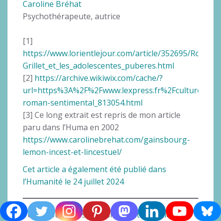
Caroline Bréhat
Psychothérapeute, autrice
[1]
https://www.lorientlejour.com/article/352695/Robbe-
Grillet_et_les_adolescentes_puberes.html
[2]
https://archive.wikiwix.com/cache/?
url=https%3A%2F%2Fwww.lexpress.fr%2Fculture%2Fl
roman-sentimental_813054.html
[3] Ce long extrait est repris de mon article
paru dans l’Huma en 2002
https://www.carolinebrehat.com/gainsbourg-
lemon-incest-et-lincestuel/
Cet article a également été publié dans
l’Humanité le 24 juillet 2024
Vous trouverez sur ce site d’
autres articles de