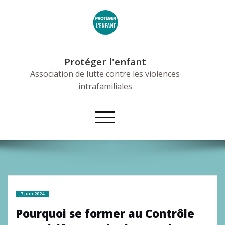
Skip
to
content
Protéger l'enfant
Association de lutte contre les violences
intrafamiliales
Afficher/masquer
la
navigation
7 juin 2024
Pourquoi se former au Contrôle