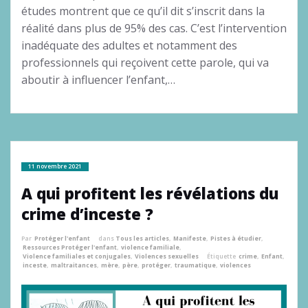
études montrent que ce qu’il dit s’inscrit dans la
réalité dans plus de 95% des cas. C’est l’intervention
inadéquate des adultes et notamment des
professionnels qui reçoivent cette parole, qui va
aboutir à influencer l’enfant,…
11 novembre 2021
A qui profitent les révélations du
crime d’inceste ?
Par
Protéger l'enfant
dans
Tous les articles
,
Manifeste
,
Pistes à étudier
,
Ressources Protéger l'enfant
,
violence familiale
,
Violence familiales et conjugales
,
Violences sexuelles
Étiquette
crime
,
Enfant
,
inceste
,
maltraitances
,
mère
,
père
,
protéger
,
traumatique
,
violences