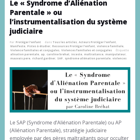
Le « Syndrome d’Aliénation
Parentale » ou
l’instrumentalisation du système
judiciaire
Par
Protéger l'enfant
dans
Tous les articles
,
Acteurs Protéger l'enfant
,
Manifeste
,
Pistes à étudier
,
Ressources Protéger l'enfant
,
violence familiale
,
Violence familiales et conjugales
,
Violences familiales et conjugales
Étiquette
alination parentale
,
ap
,
caroline brehat
,
inceste
,
maltraitance
,
manipulateur
,
mauvais pere
,
richard gardner
,
SAP
,
syndrome aliénation parentale
,
violences
Le SAP (Syndrome d’Aliénation Parentale) ou AP
(Aliénation Parentale), stratégie judiciaire
employée par des pères maltraitants pour occulter