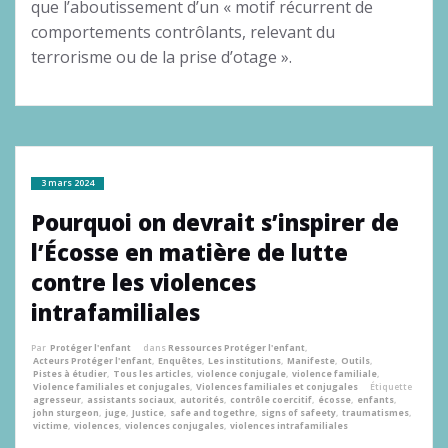
que l’aboutissement d’un « motif récurrent de
comportements contrôlants, relevant du
terrorisme ou de la prise d’otage ».
3 mars 2024
Pourquoi on devrait s’inspirer de
l’Écosse en matière de lutte
contre les violences
intrafamiliales
Par
Protéger l'enfant
dans
Ressources Protéger l'enfant
,
Acteurs Protéger l'enfant
,
Enquêtes
,
Les institutions
,
Manifeste
,
Outils
,
Pistes à étudier
,
Tous les articles
,
violence conjugale
,
violence familiale
,
Violence familiales et conjugales
,
Violences familiales et conjugales
Étiquette
agresseur
,
assistants sociaux
,
autorités
,
contrôle coercitif
,
écosse
,
enfants
,
john sturgeon
,
juge
,
Justice
,
safe and togethre
,
signs of safeety
,
traumatismes
,
victime
,
violences
,
violences conjugales
,
violences intrafamiliales