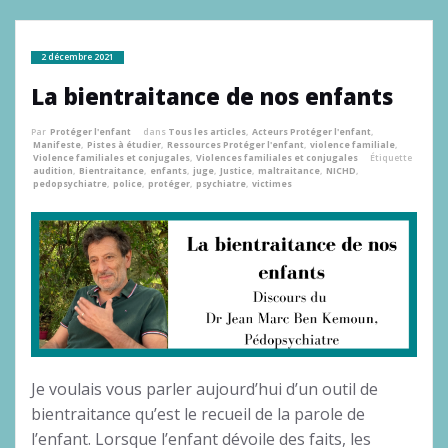
2 décembre 2021
La bientraitance de nos enfants
Par
Protéger l'enfant
dans
Tous les articles
,
Acteurs Protéger l'enfant
,
Manifeste
,
Pistes à étudier
,
Ressources Protéger l'enfant
,
violence familiale
,
Violence familiales et conjugales
,
Violences familiales et conjugales
Étiquette
audition
,
Bientraitance
,
enfants
,
juge
,
Justice
,
maltraitance
,
NICHD
,
pedopsychiatre
,
police
,
protéger
,
psychiatre
,
victimes
Je voulais vous parler aujourd’hui d’un outil de
bientraitance qu’est le recueil de la parole de
l’enfant. Lorsque l’enfant dévoile des faits, les