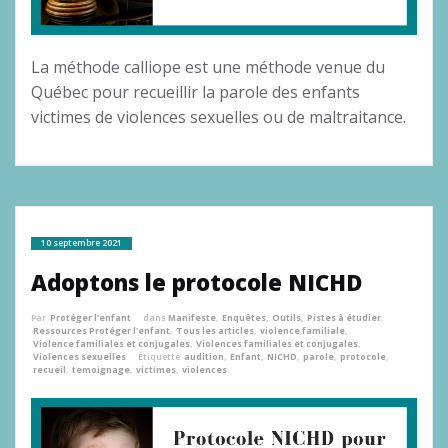
La méthode calliope est une méthode venue du
Québec pour recueillir la parole des enfants
victimes de violences sexuelles ou de maltraitance.
10 septembre 2021
Adoptons le protocole NICHD
Par
Protéger l'enfant
dans
Manifeste
,
Enquêtes
,
Outils
,
Pistes à étudier
,
Ressources Protéger l'enfant
,
Tous les articles
,
violence familiale
,
Violence familiales et conjugales
,
Violences familiales et conjugales
,
Violences sexuelles
Étiquette
audition
,
Enfant
,
NICHD
,
parole
,
protocole
,
recueil
,
temoignage
,
victimes
,
violences