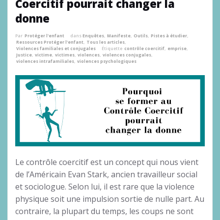
Coercitif pourrait changer la
donne
Par
Protéger l'enfant
dans
Enquêtes
,
Manifeste
,
Outils
,
Pistes à étudier
,
Ressources Protéger l'enfant
,
Tous les articles
,
Violences familiales et conjugales
Étiquette
contrôle coercitif
,
emprise
,
Justice
,
victime
,
victimes
,
violences
,
violences conjugales
,
violences intrafamiliales
,
violences psychologiques
Le contrôle coercitif est un concept qui nous vient
de l’Américain Evan Stark, ancien travailleur social
et sociologue. Selon lui, il est rare que la violence
physique soit une impulsion sortie de nulle part. Au
contraire, la plupart du temps, les coups ne sont