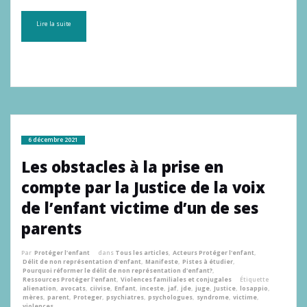
Lire la suite
6 décembre 2021
Les obstacles à la prise en
compte par la Justice de la voix
de l’enfant victime d’un de ses
parents
Par
Protéger l'enfant
dans
Tous les articles
,
Acteurs Protéger l'enfant
,
Délit de non représentation d'enfant
,
Manifeste
,
Pistes à étudier
,
Pourquoi réformer le délit de non représentation d'enfant?
,
Ressources Protéger l'enfant
,
Violences familiales et conjugales
Étiquette
alienation
,
avocats
,
ciivise
,
Enfant
,
inceste
,
jaf
,
jde
,
juge
,
Justice
,
losappio
,
mères
,
parent
,
Proteger
,
psychiatres
,
psychologues
,
syndrome
,
victime
,
violences