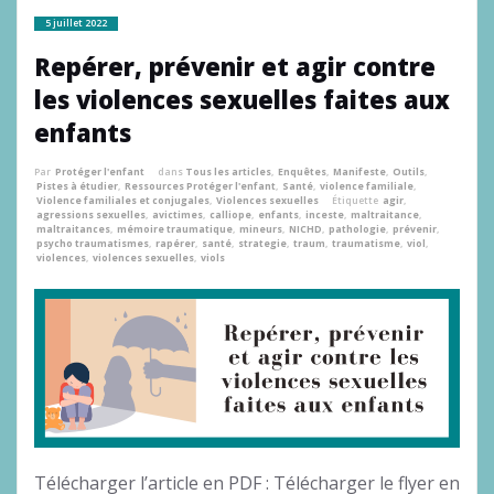
5 juillet 2022
Repérer, prévenir et agir contre
les violences sexuelles faites aux
enfants
Par
Protéger l'enfant
dans
Tous les articles
,
Enquêtes
,
Manifeste
,
Outils
,
Pistes à étudier
,
Ressources Protéger l'enfant
,
Santé
,
violence familiale
,
Violence familiales et conjugales
,
Violences sexuelles
Étiquette
agir
,
agressions sexuelles
,
avictimes
,
calliope
,
enfants
,
inceste
,
maltraitance
,
maltraitances
,
mémoire traumatique
,
mineurs
,
NICHD
,
pathologie
,
prévenir
,
psycho traumatismes
,
rapérer
,
santé
,
strategie
,
traum
,
traumatisme
,
viol
,
violences
,
violences sexuelles
,
viols
Télécharger l’article en PDF : Télécharger le flyer en