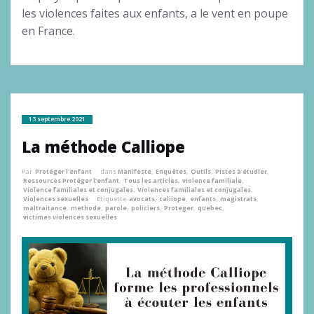
les violences faites aux enfants, a le vent en poupe
en France.
13 septembre 2021
La méthode Calliope
Par
Protéger l'enfant
dans
Manifeste
,
Enquêtes
,
Outils
,
Pistes à étudier
,
Ressources Protéger l'enfant
,
Tous les articles
,
violence familiale
,
Violence familiales et conjugales
,
Violences familiales et conjugales
,
Violences sexuelles
Étiquette
avocats
,
caliiope
,
enfants
,
magistrats
,
maltraitance
,
methode
,
parole
,
policiers
,
Proteger
,
quebec
,
victimes violences sexuelles