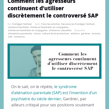
Comment les agresseurs
continuent d’utiliser
discrètement le controversé SAP
Par
Protéger l'enfant
dans
Tous les articles
,
Ressources Protéger l'enfant
,
violence familiale
,
Violence familiales et conjugales
,
Violences familiales et conjugales
,
Violences sexuelles
Étiquette
alinéation parentale
,
ciivise
,
culture de la protection
,
enfants
,
gardner
,
inceste
,
SAP
,
violences
On le sait, on le répète,
le syndrome
d’aliénation parentale (SAP) est l’invention d’un
psychiatre du siècle dernier
, Gardner, par
ailleurs critiqué pour ses positions soutenant