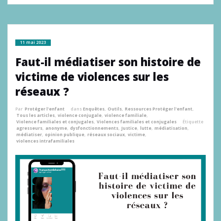
11 mai 2023
Faut-il médiatiser son histoire de
victime de violences sur les
réseaux ?
Par
Protéger l'enfant
dans
Enquêtes
,
Outils
,
Ressources Protéger l'enfant
,
Tous les articles
,
violence conjugale
,
violence familiale
,
Violence familiales et conjugales
,
Violences familiales et conjugales
Étiquette
agresseurs
,
anonyme
,
dysfonctionnements
,
Justice
,
lutte
,
médiatisation
,
médiatiser
,
opinion publique
,
réseaux sociaux
,
victime
,
violences intrafamiliales