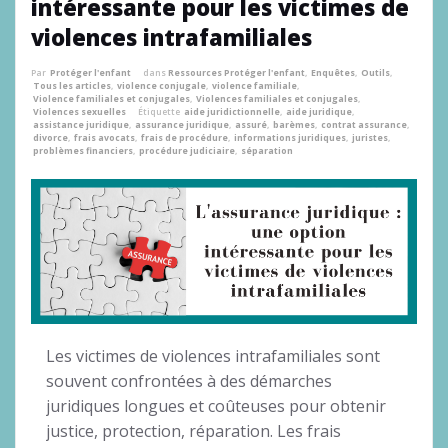
intéressante pour les victimes de
violences intrafamiliales
Par
Protéger l'enfant
dans
Ressources Protéger l'enfant
,
Enquêtes
,
Outils
,
Tous les articles
,
violence conjugale
,
violence familiale
,
Violence familiales et conjugales
,
Violences familiales et conjugales
,
Violences sexuelles
Étiquette
aide juridictionnelle
,
aide juridique
,
assistance juridique
,
assurance juridique
,
assuré
,
barèmes
,
contrat assurance
,
divorce
,
frais avocats
,
frais de procédure
,
informations juridiques
,
juristes
,
problèmes financiers
,
procédure judiciaire
,
séparation
Les victimes de violences intrafamiliales sont
souvent confrontées à des démarches
juridiques longues et coûteuses pour obtenir
justice, protection, réparation. Les frais