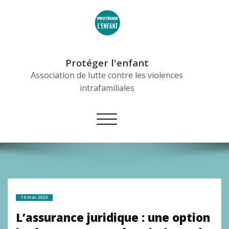
Skip
to
content
Protéger l'enfant
Association de lutte contre les violences
intrafamiliales
Afficher/masquer
la
navigation
19 mai 2023
L’assurance juridique : une option