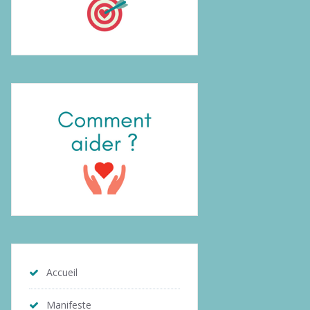
Accueil
Manifeste