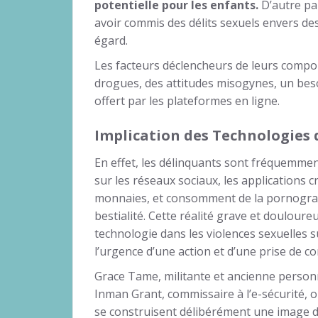
potentielle pour les enfants.
D’autre pa
avoir commis des délits sexuels envers des
égard.
Les facteurs déclencheurs de leurs compor
drogues, des attitudes misogynes, un bes
offert par les plateformes en ligne.
Implication des Technologies
En effet, les délinquants sont fréquemmen
sur les réseaux sociaux, les applications c
monnaies, et consomment de la pornograp
bestialité. Cette réalité grave et douloureu
technologie dans les violences sexuelles s
l’urgence d’une action et d’une prise de co
Grace Tame, militante et ancienne personna
Inman Grant, commissaire à l’e-sécurité, on
se construisent délibérément une image de