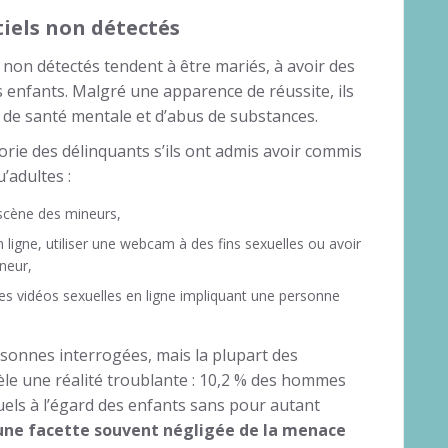
tiels non détectés
 non détectés tendent à être mariés, à avoir des
es enfants. Malgré une apparence de réussite, ils
de santé mentale et d’abus de substances.
orie des délinquants s’ils ont admis avoir commis
’adultes :
scène des mineurs,
n ligne, utiliser une webcam à des fins sexuelles ou avoir
neur,
es vidéos sexuelles en ligne impliquant une personne
rsonnes interrogées, mais la plupart des
vèle une réalité troublante : 10,2 % des hommes
els à l’égard des enfants sans pour autant
une facette souvent négligée de la menace