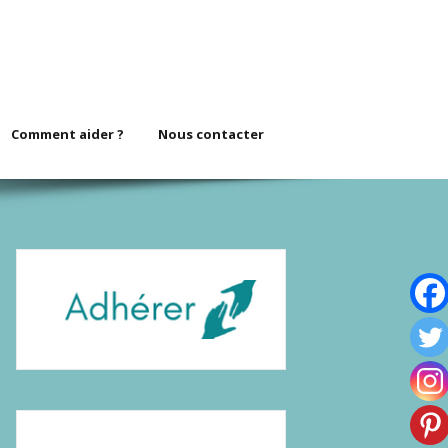
Comment aider ?
Nous contacter