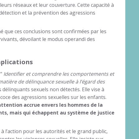
 leurs réseaux et leur couverture. Cette capacité à
détection et la prévention des agressions
 que ces conclusions sont confirmées par les
vivants, dévoilant le modus operandi des
mplications
 “
Identifier et comprendre les comportements et
atière de délinquance sexuelle à l’égard des
s délinquants sexuels non détectés. Elle vise à
écoce des agressions sexuelles sur les enfants.
 attention accrue envers les hommes de la
ts, mais qui échappent au système de justice
à l’action pour les autorités et le grand public,