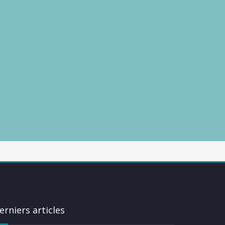
erniers articles