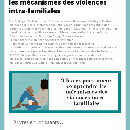
les mécanismes des violences
intra-familiales
Par
Protéger l'enfant
dans
Tous les articles
,
Ressources Protéger l'enfant
,
violence conjugale
,
violence familiale
,
Violence familiales et conjugales
,
Violences familiales et conjugales
,
Violences sexuelles
Étiquette
Alice Miller
,
Caroline Bréhat
,
Caroline de Haas
,
Céline Piques
,
Défendre les enfants
,
Déviriliser le monde
,
Dorothée Dussy
,
Édouard Durand
,
En finir avec les violences sexistes et sexuelles
,
Histoire du Consentement Féminin
,
La connaissance interdite
,
La fabrique des pervers
,
Le berceau des dominations
,
lecture
,
Les mal aimées
,
Livre blanc sur la protection des enfants maltraités
,
livres
,
Maëlle Bernard
,
REPPEA
,
Sophie Chauveau
,
un piège transgénérationnel
,
violences
,
violences conjugales
,
violences domestiques
,
violences faites aux enfants
,
violences faites aux femmes
,
violences intra familiales
9 livres enrichissants….