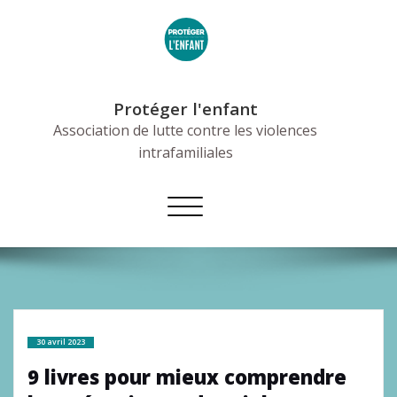
Skip
to
content
Protéger l'enfant
Association de lutte contre les violences
intrafamiliales
Afficher/masquer
la
navigation
30 avril 2023
9 livres pour mieux comprendre