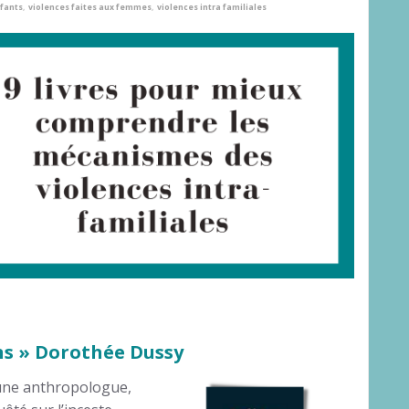
nfants
,
violences faites aux femmes
,
violences intra familiales
ns » Dorothée Dussy
une anthropologue,