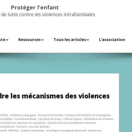
Protéger l'enfant
 de lutte contre les violences intrafamiliales
ste
Ressources
Tous les articles
L’association
dre les mécanismes des violences
enfant
,
violence conjugale
,
violence familiale
,
Violence familiales et conjugales
,
ice Miller
,
Caroline Bréhat
,
Caroline de Haas
,
Céline Piques
,
Défendre les enfants
,
les violences sexistes et sexuelles
,
Histoire du Consentement Féminin
,
ominations
,
lecture
,
Les mal aimées
,
rnard
,
REPPEA
,
Sophie Chauveau
,
un piège transgénérationnel
,
violences
,