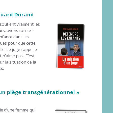
douard Durand
 soutient vraiment les
urs, avons tou-te-s
enfance dans les
iques pour que cette
le. Le juge rappelle
 n’aime pas ! C’est
r la situation de la
s.
 un piège transgénérationnel »
raie d’une femme qui