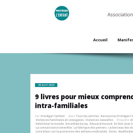
Skip
to
content
Association
Accueil
Manife
30 avril 2023
9 livres pour mieux compren
intra-familiales
Par
Protéger l'enfant
dans
Tous les articles
,
Ressources Protéger l'
Violences familiales et conjugales
,
Violences sexuelles
Étiquette
Al
Déviriliser le monde
,
Dorothée Dussy
,
Édouard Durand
,
En finir avec 
La connaissance interdite
,
La fabrique des pervers
,
Le berceau des d
Livre blanc sur la protection des enfants maltraités
,
livres
,
Maëlle Be