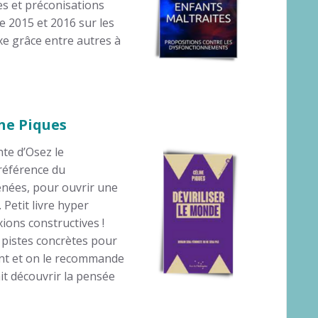
es et préconisations
e 2015 et 2016 sur les
xe grâce entre autres à
ine Piques
te d’Osez le
 référence du
menées, pour ouvrir une
. Petit livre hyper
xions constructives !
s pistes concrètes pour
ant et on le recommande
it découvrir la pensée