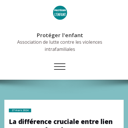
Skip
to
content
Protéger l'enfant
Association de lutte contre les violences
intrafamiliales
Afficher/masquer
la
navigation
27 mars 2024
La différence cruciale entre lien