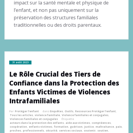
impact sur la santé mentale et physique de
l’enfant, et non pas uniquement sur la
préservation des structures familiales
traditionnelles ou des droits parentaux.
31 août 2023
Le Rôle Crucial des Tiers de
Confiance dans la Protection des
Enfants Victimes de Violences
Intrafamiliales
Par
Protéger l'enfant
dans
Enquêtes
,
Outils
,
Ressources Protéger l'enfant
,
Tous les articles
,
violence familiale
,
Violence familiales et conjugales
,
Violences familiales et conjugales
Étiquette
acteurs dans la protection des enfants
,
aide aux victimes
,
comptéences
,
coopération
,
enfants victimes
,
formation
,
guérison
,
Justice
,
maltraitance
,
paix
,
proches
,
professionnels
,
sécurité
,
services sociaux
,
soutenir
,
soutien
,