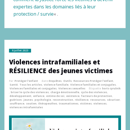
expertes dans les domaines liés à leur
protection / survie
« .
9 juillet 2023
Violences intrafamiliales et
RÉSILIENCE des jeunes victimes
Par
Protéger l'enfant
dans
Enquêtes
,
Outils
,
Ressources Protéger l'enfant
,
Santé
,
Tous les articles
,
violence familiale
,
Violence familiales et conjugales
,
Violences familiales et conjugales
,
Violences sexuelles
Étiquette
boris cyrulnik
,
briser le cycle des violences
,
charge émotionnelle
,
cycle des violences
,
développement
,
enfance
,
estime de soi
,
existence
,
facteurs de protection
,
guérison
,
jeunes
,
psychologie
,
reconstruction
,
résilience
,
ressources
,
sécuriser
,
souffrance
,
soutien
,
thérapeuthes
,
traumatismes
,
victimes
,
violences
,
violences intrafamiiales