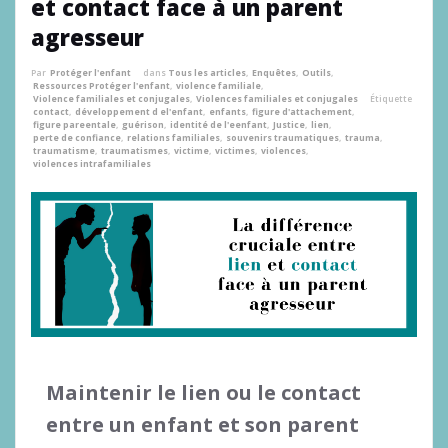
et contact face à un parent
agresseur
Par
Protéger l'enfant
dans
Tous les articles
,
Enquêtes
,
Outils
,
Ressources Protéger l'enfant
,
violence familiale
,
Violence familiales et conjugales
,
Violences familiales et conjugales
Étiquette
contact
,
développement d el'enfant
,
enfants
,
figure d'attachement
,
figure pareentale
,
guérison
,
identité de l'eenfant
,
Justice
,
lien
,
perte de confiance
,
relations familiales
,
souvenirs traumatiques
,
trauma
,
traumatisme
,
traumatismes
,
victime
,
victimes
,
violences
,
violences intrafamiliales
Maintenir le lien ou le contact
entre un enfant et son parent