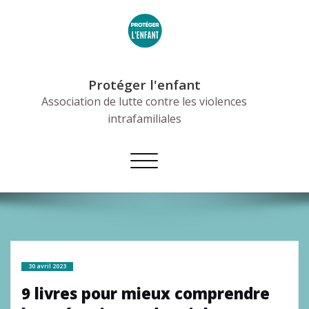
Skip
to
content
Protéger l'enfant
Association de lutte contre les violences
intrafamiliales
Afficher/masquer
la
navigation
30 avril 2023
9 livres pour mieux comprendre