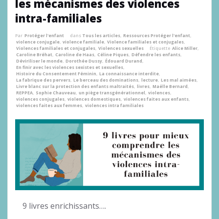
les mécanismes des violences
intra-familiales
Par
Protéger l'enfant
dans
Tous les articles
,
Ressources Protéger l'enfant
,
violence conjugale
,
violence familiale
,
Violence familiales et conjugales
,
Violences familiales et conjugales
,
Violences sexuelles
Étiquette
Alice Miller
,
Caroline Bréhat
,
Caroline de Haas
,
Céline Piques
,
Défendre les enfants
,
Déviriliser le monde
,
Dorothée Dussy
,
Édouard Durand
,
En finir avec les violences sexistes et sexuelles
,
Histoire du Consentement Féminin
,
La connaissance interdite
,
La fabrique des pervers
,
Le berceau des dominations
,
lecture
,
Les mal aimées
,
Livre blanc sur la protection des enfants maltraités
,
livres
,
Maëlle Bernard
,
REPPEA
,
Sophie Chauveau
,
un piège transgénérationnel
,
violences
,
violences conjugales
,
violences domestiques
,
violences faites aux enfants
,
violences faites aux femmes
,
violences intra familiales
9 livres enrichissants….