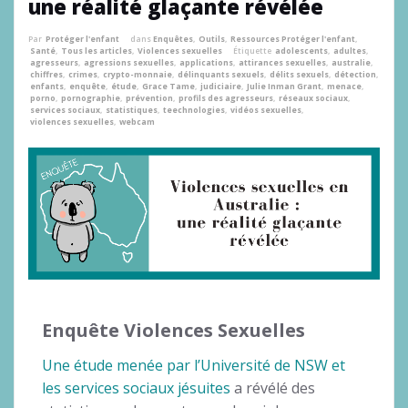
une réalité glaçante révélée
Par
Protéger l'enfant
dans
Enquêtes
,
Outils
,
Ressources Protéger l'enfant
,
Santé
,
Tous les articles
,
Violences sexuelles
Étiquette
adolescents
,
adultes
,
agresseurs
,
agressions sexuelles
,
applications
,
attirances sexuelles
,
australie
,
chiffres
,
crimes
,
crypto-monnaie
,
délinquants sexuels
,
délits sexuels
,
détection
,
enfants
,
enquête
,
étude
,
Grace Tame
,
judiciaire
,
Julie Inman Grant
,
menace
,
porno
,
pornographie
,
prévention
,
profils des agresseurs
,
réseaux sociaux
,
services sociaux
,
statistiques
,
teechnologies
,
vidéos sexuelles
,
violences sexuelles
,
webcam
Enquête Violences Sexuelles
Une étude menée par l’Université de NSW et
les services sociaux jésuites
a révélé des