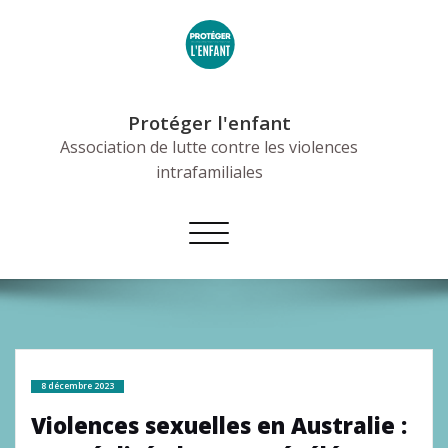
Skip
to
content
Protéger l'enfant
Association de lutte contre les violences
intrafamiliales
Afficher/masquer
la
navigation
8 décembre 2023
Violences sexuelles en Australie :