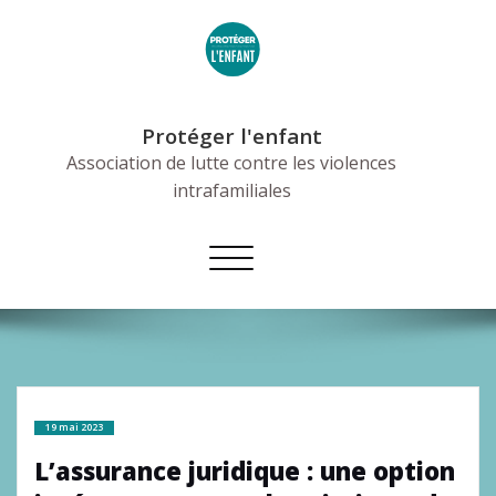
Skip
to
content
Protéger l'enfant
Association de lutte contre les violences
intrafamiliales
Afficher/masquer
la
navigation
19 mai 2023
L’assurance juridique : une option