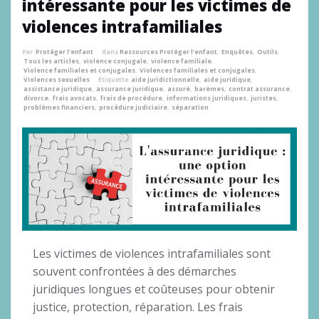
intéressante pour les victimes de
violences intrafamiliales
Par
Protéger l'enfant
dans
Ressources Protéger l'enfant
,
Enquêtes
,
Outils
,
Tous les articles
,
violence conjugale
,
violence familiale
,
Violence familiales et conjugales
,
Violences familiales et conjugales
,
Violences sexuelles
Étiquette
aide juridictionnelle
,
aide juridique
,
assistance juridique
,
assurance juridique
,
assuré
,
barèmes
,
contrat assurance
,
divorce
,
frais avocats
,
frais de procédure
,
informations juridiques
,
juristes
,
problèmes financiers
,
procédure judiciaire
,
séparation
Les victimes de violences intrafamiliales sont
souvent confrontées à des démarches
juridiques longues et coûteuses pour obtenir
justice, protection, réparation. Les frais