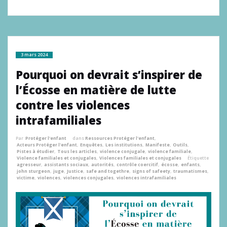
3 mars 2024
Pourquoi on devrait s’inspirer de
l’Écosse en matière de lutte
contre les violences
intrafamiliales
Par
Protéger l'enfant
dans
Ressources Protéger l'enfant
,
Acteurs Protéger l'enfant
,
Enquêtes
,
Les institutions
,
Manifeste
,
Outils
,
Pistes à étudier
,
Tous les articles
,
violence conjugale
,
violence familiale
,
Violence familiales et conjugales
,
Violences familiales et conjugales
Étiquette
agresseur
,
assistants sociaux
,
autorités
,
contrôle coercitif
,
écosse
,
enfants
,
john sturgeon
,
juge
,
Justice
,
safe and togethre
,
signs of safeety
,
traumatismes
,
victime
,
violences
,
violences conjugales
,
violences intrafamiliales