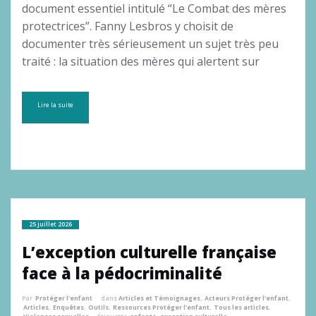
document essentiel intitulé “Le Combat des mères
protectrices”. Fanny Lesbros y choisit de
documenter très sérieusement un sujet très peu
traité : la situation des mères qui alertent sur
Lire la suite
25 juillet 2026
L’exception culturelle française
face à la pédocriminalité
Par
Protéger l'enfant
dans
Articles et Témoignages
,
Acteurs Protéger l'enfant
,
Articles
,
Enquêtes
,
Outils
,
Ressources Protéger l'enfant
,
Tous les articles
,