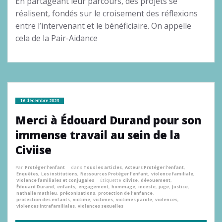
En partageant leur parcours, des projets se
réalisent, fondés sur le croisement des réflexions
entre l’intervenant et le bénéficiaire. On appelle
cela de la Pair-Aidance
16 décembre 2023
Merci à Édouard Durand pour son
immense travail au sein de la
Civiise
Par
Protéger l'enfant
dans
Tous les articles
,
Acteurs Protéger l'enfant
,
Enquêtes
,
Les institutions
,
Ressources Protéger l'enfant
,
violence familiale
,
Violence familiales et conjugales
Étiquette
ciivise
,
dévouement
,
Édouard Durand
,
enfants
,
engagement
,
hommage
,
inceste
,
juge
,
Justice
,
nathalie mathieu
,
préconisations
,
protection de l'enfance
,
protection des enfants
,
victime
,
victimes
,
victimes parole
,
violences
,
violences intrafamiliales
,
violences sexuelles