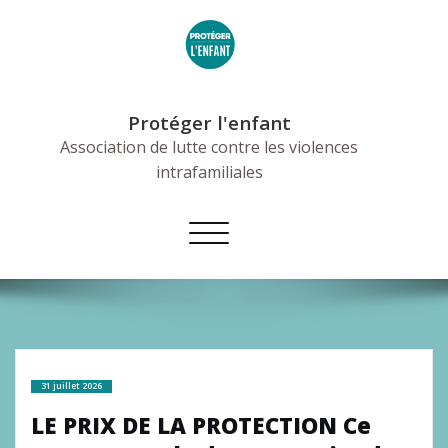
Skip
to
content
Protéger l'enfant
Association de lutte contre les violences
intrafamiliales
Afficher/masquer
la
navigation
31 juillet 2026
LE PRIX DE LA PROTECTION Ce