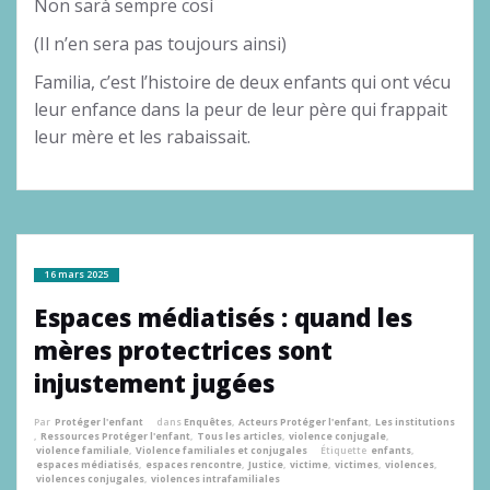
Non sarà sempre così
(Il n’en sera pas toujours ainsi)
Familia, c’est l’histoire de deux enfants qui ont vécu
leur enfance dans la peur de leur père qui frappait
leur mère et les rabaissait.
16 mars 2025
Espaces médiatisés : quand les
mères protectrices sont
injustement jugées
Par
Protéger l'enfant
dans
Enquêtes
,
Acteurs Protéger l'enfant
,
Les institutions
,
Ressources Protéger l'enfant
,
Tous les articles
,
violence conjugale
,
violence familiale
,
Violence familiales et conjugales
Étiquette
enfants
,
espaces médiatisés
,
espaces rencontre
,
Justice
,
victime
,
victimes
,
violences
,
violences conjugales
,
violences intrafamiliales