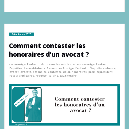
26 octobre 2023
Comment contester les
honoraires d’un avocat ?
Par
Protéger l'enfant
dans
Tous les articles
,
Acteurs Protéger l'enfant
,
Enquêtes
,
Les institutions
,
Ressources Protéger l'enfant
Étiquette
audience
,
avocat
,
avocats
,
bâtonnier
,
contester
,
délai
,
honoraires
,
premierprésident
,
recours judicaires
,
requête
,
saisine
,
taux horaire