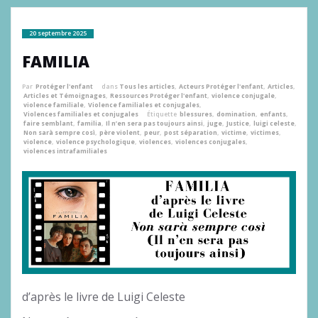
20 septembre 2025
FAMILIA
Par
Protéger l'enfant
dans
Tous les articles
,
Acteurs Protéger l'enfant
,
Articles
,
Articles et Témoignages
,
Ressources Protéger l'enfant
,
violence conjugale
,
violence familiale
,
Violence familiales et conjugales
,
Violences familiales et conjugales
Étiquette
blessures
,
domination
,
enfants
,
faire semblant
,
familia
,
Il n’en sera pas toujours ainsi
,
juge
,
Justice
,
luigi celeste
,
Non sarà sempre così
,
père violent
,
peur
,
post séparation
,
victime
,
victimes
,
violence
,
violence psychologique
,
violences
,
violences conjugales
,
violences intrafamiliales
d’après le livre de Luigi Celeste