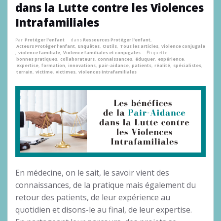
dans la Lutte contre les Violences
Intrafamiliales
Par
Protéger l'enfant
dans
Ressources Protéger l'enfant
,
Acteurs Protéger l'enfant
,
Enquêtes
,
Outils
,
Tous les articles
,
violence conjugale
,
violence familiale
,
Violence familiales et conjugales
Étiquette
bonnes pratiques
,
collaborateurs
,
connaissances
,
éduquer
,
expérience
,
expertise
,
formation
,
innovations
,
pair-aidance
,
patients
,
réalité
,
spécialistes
,
terrain
,
victime
,
victimes
,
violences intrafamiliales
En médecine, on le sait, le savoir vient des
connaissances, de la pratique mais également du
retour des patients, de leur expérience au
quotidien et disons-le au final, de leur expertise.