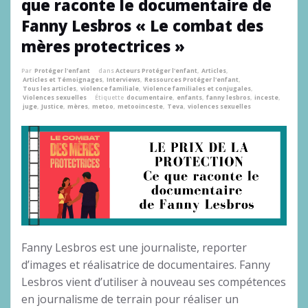
que raconte le documentaire de
Fanny Lesbros « Le combat des
mères protectrices »
Par
Protéger l'enfant
dans
Acteurs Protéger l'enfant
,
Articles
,
Articles et Témoignages
,
Interviews
,
Ressources Protéger l'enfant
,
Tous les articles
,
violence familiale
,
Violence familiales et conjugales
,
Violences sexuelles
Étiquette
documentaire
,
enfants
,
fanny lesbros
,
inceste
,
juge
,
Justice
,
mères
,
metoo
,
metooinceste
,
Teva
,
violences sexuelles
Fanny Lesbros est une journaliste, reporter
d’images et réalisatrice de documentaires. Fanny
Lesbros vient d’utiliser à nouveau ses compétences
en journalisme de terrain pour réaliser un