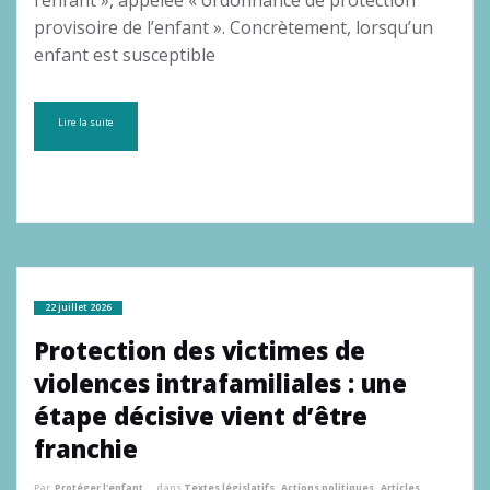
provisoire de l’enfant ». Concrètement, lorsqu’un
enfant est susceptible
Lire la suite
22 juillet 2026
Protection des victimes de
violences intrafamiliales : une
étape décisive vient d’être
franchie
Par
Protéger l'enfant
dans
Textes législatifs
,
Actions politiques
,
Articles
,