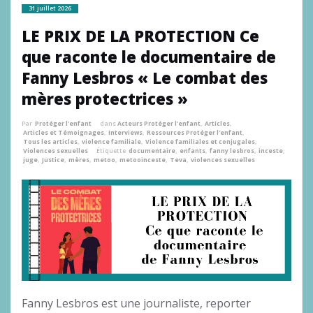
31 juillet 2026
LE PRIX DE LA PROTECTION Ce
que raconte le documentaire de
Fanny Lesbros « Le combat des
mères protectrices »
Par
Protéger l'enfant
dans
Acteurs Protéger l'enfant
,
Articles
,
Articles et Témoignages
,
Interviews
,
Ressources Protéger l'enfant
,
Tous les articles
,
violence familiale
,
Violence familiales et conjugales
,
Violences sexuelles
Étiquette
documentaire
,
enfants
,
fanny lesbros
,
inceste
,
juge
,
Justice
,
mères
,
metoo
,
metooinceste
,
Teva
,
violences sexuelles
Fanny Lesbros est une journaliste, reporter