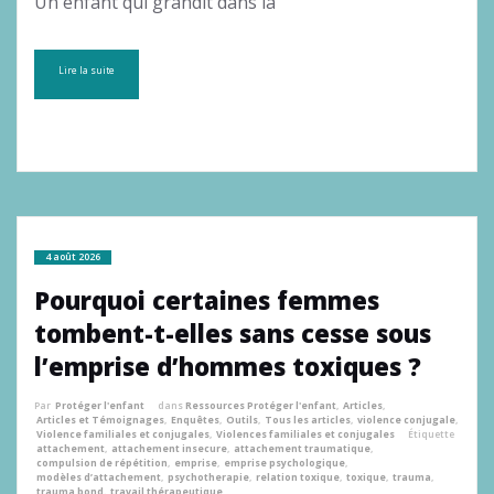
Un enfant qui grandit dans la
Lire la suite
4 août 2026
Pourquoi certaines femmes
tombent-t-elles sans cesse sous
l’emprise d’hommes toxiques ?
Par
Protéger l'enfant
dans
Ressources Protéger l'enfant
,
Articles
,
Articles et Témoignages
,
Enquêtes
,
Outils
,
Tous les articles
,
violence conjugale
,
Violence familiales et conjugales
,
Violences familiales et conjugales
Étiquette
attachement
,
attachement insecure
,
attachement traumatique
,
compulsion de répétition
,
emprise
,
emprise psychologique
,
modèles d’attachement
,
psychotherapie
,
relation toxique
,
toxique
,
trauma
,
trauma bond
,
travail thérapeutique