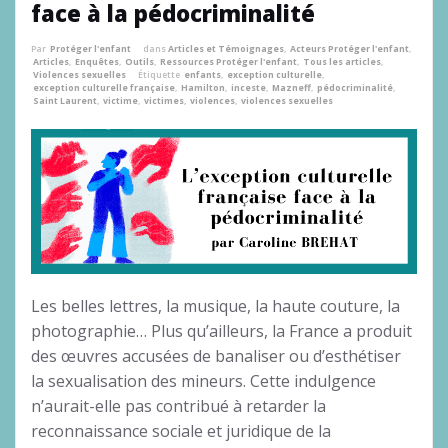
face à la pédocriminalité
Par
Protéger l'enfant
dans
Articles et Témoignages
,
Acteurs Protéger l'enfant
,
Articles
,
Enquêtes
,
Outils
,
Ressources Protéger l'enfant
,
Tous les articles
,
Violences sexuelles
Étiquette
enfants
,
exception culturelle
,
exception culturelle française
,
Hamilton
,
inceste
,
Mazneff
,
pédocriminalité
,
Saint Laurent
,
victime
,
victimes
,
violences
,
violences sexuelles
Les belles lettres, la musique, la haute couture, la
photographie… Plus qu’ailleurs, la France a produit
des œuvres accusées de banaliser ou d’esthétiser
la sexualisation des mineurs. Cette indulgence
n’aurait-elle pas contribué à retarder la
reconnaissance sociale et juridique de la