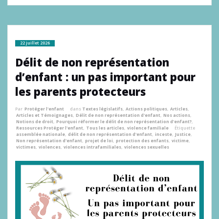
22 juillet 2026
Délit de non représentation
d’enfant : un pas important pour
les parents protecteurs
Par
Protéger l'enfant
dans
Textes législatifs
,
Actions politiques
,
Articles
,
Articles et Témoignages
,
Délit de non représentation d'enfant
,
Nos actions
,
Notions de droit
,
Pourquoi réformer le délit de non représentation d'enfant?
,
Ressources Protéger l'enfant
,
Tous les articles
,
violence familiale
Étiquette
assemblée nationale
,
délit de non représentation d'enfant
,
inceste
,
Justice
,
Non représentation d'enfant
,
projet de loi
,
protection des enfants
,
victime
,
victimes
,
violences
,
violences intrafamiliales
,
violences sexuelles