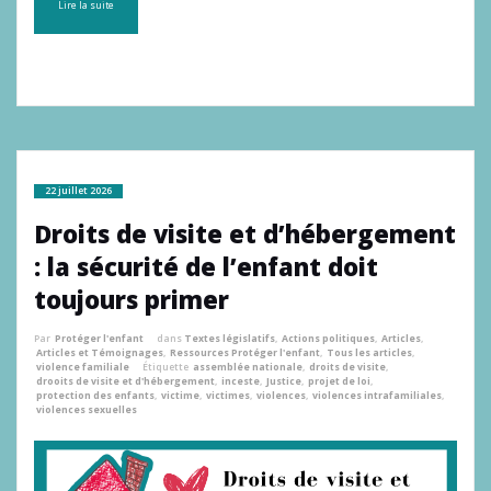
Lire la suite
22 juillet 2026
Droits de visite et d’hébergement
: la sécurité de l’enfant doit
toujours primer
Par
Protéger l'enfant
dans
Textes législatifs
,
Actions politiques
,
Articles
,
Articles et Témoignages
,
Ressources Protéger l'enfant
,
Tous les articles
,
violence familiale
Étiquette
assemblée nationale
,
droits de visite
,
drooits de visite et d'hébergement
,
inceste
,
Justice
,
projet de loi
,
protection des enfants
,
victime
,
victimes
,
violences
,
violences intrafamiliales
,
violences sexuelles