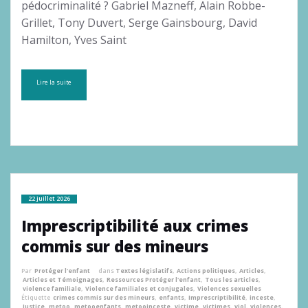
pédocriminalité ? Gabriel Mazneff, Alain Robbe-
Grillet, Tony Duvert, Serge Gainsbourg, David
Hamilton, Yves Saint
Lire la suite
22 juillet 2026
Imprescriptibilité aux crimes
commis sur des mineurs
Par
Protéger l'enfant
dans
Textes législatifs
,
Actions politiques
,
Articles
,
Articles et Témoignages
,
Ressources Protéger l'enfant
,
Tous les articles
,
violence familiale
,
Violence familiales et conjugales
,
Violences sexuelles
Étiquette
crimes commis sur des mineurs
,
enfants
,
Imprescriptibilité
,
inceste
,
Justice
,
metoo
,
metooenfants
,
metooinceste
,
victime
,
victimes
,
viol
,
violences
,