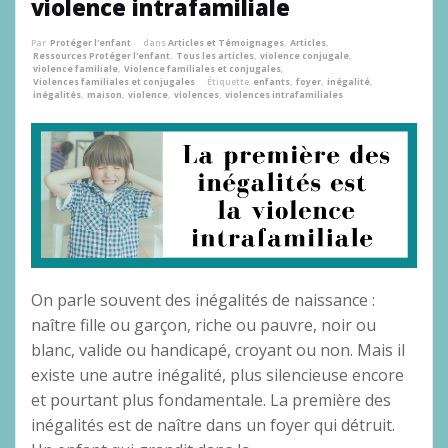
violence intrafamiliale
Par
Protéger l'enfant
dans
Articles et Témoignages
,
Articles
,
Ressources Protéger l'enfant
,
Tous les articles
,
violence conjugale
,
violence familiale
,
Violence familiales et conjugales
,
Violences familiales et conjugales
Étiquette
enfants
,
foyer
,
inégalité
,
inégalités
,
maison
,
violence
,
violences
,
violences intrafamiliales
On parle souvent des inégalités de naissance :
naître fille ou garçon, riche ou pauvre, noir ou
blanc, valide ou handicapé, croyant ou non. Mais il
existe une autre inégalité, plus silencieuse encore
et pourtant plus fondamentale. La première des
inégalités est de naître dans un foyer qui détruit.