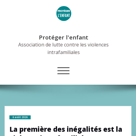
Skip
to
content
Protéger l'enfant
Association de lutte contre les violences
intrafamiliales
Afficher/masquer
la
navigation
6 août 2026
La première des inégalités est la