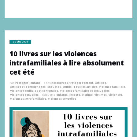
2 août 2026
10 livres sur les violences
intrafamiliales à lire absolument
cet été
Par
Protéger l'enfant
dans
Ressources Protéger l'enfant
,
Articles
,
Articles et Témoignages
,
Enquêtes
,
Outils
,
Tous les articles
,
violence familiale
,
Violence familiales et conjugales
,
Violences familiales et conjugales
,
Violences sexuelles
Étiquette
enfants
,
inceste
,
victime
,
victimes
,
violences
,
violences intrafamiliales
,
violences sexuelles