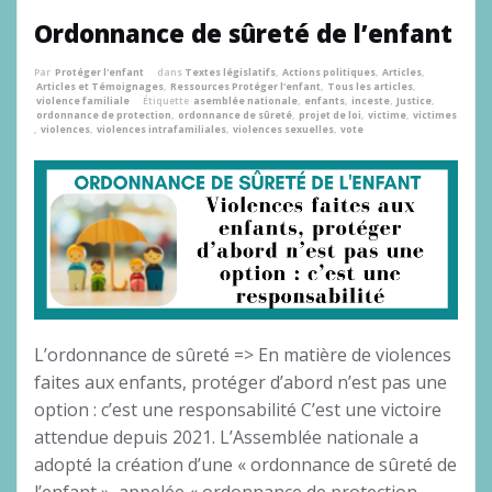
Ordonnance de sûreté de l’enfant
Par
Protéger l'enfant
dans
Textes législatifs
,
Actions politiques
,
Articles
,
Articles et Témoignages
,
Ressources Protéger l'enfant
,
Tous les articles
,
violence familiale
Étiquette
asemblée nationale
,
enfants
,
inceste
,
Justice
,
ordonnance de protection
,
ordonnance de sûreté
,
projet de loi
,
victime
,
victimes
,
violences
,
violences intrafamiliales
,
violences sexuelles
,
vote
L’ordonnance de sûreté => En matière de violences
faites aux enfants, protéger d’abord n’est pas une
option : c’est une responsabilité C’est une victoire
attendue depuis 2021. L’Assemblée nationale a
adopté la création d’une « ordonnance de sûreté de
l’enfant », appelée « ordonnance de protection