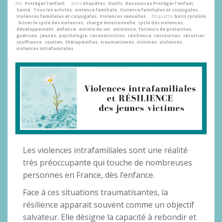
Par
Protéger l'enfant
dans
Enquêtes
,
Outils
,
Ressources Protéger l'enfant
,
Santé
,
Tous les articles
,
violence familiale
,
Violence familiales et conjugales
,
Violences familiales et conjugales
,
Violences sexuelles
Étiquette
boris cyrulnik
,
briser le cycle des violences
,
charge émotionnelle
,
cycle des violences
,
développement
,
enfance
,
estime de soi
,
existence
,
facteurs de protection
,
guérison
,
jeunes
,
psychologie
,
reconstruction
,
résilience
,
ressources
,
sécuriser
,
souffrance
,
soutien
,
thérapeuthes
,
traumatismes
,
victimes
,
violences
,
violences intrafamiiales
Les violences intrafamiliales sont une réalité
très préoccupante qui touche de nombreuses
personnes en France, dès l’enfance.
Face à ces situations traumatisantes, la
résilience apparait souvent comme un objectif
salvateur. Elle désigne la capacité à rebondir et