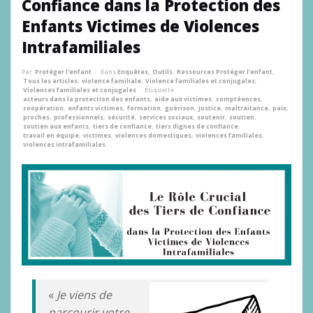
Confiance dans la Protection des
Enfants Victimes de Violences
Intrafamiliales
Par
Protéger l'enfant
dans
Enquêtes
,
Outils
,
Ressources Protéger l'enfant
,
Tous les articles
,
violence familiale
,
Violence familiales et conjugales
,
Violences familiales et conjugales
Étiquette
acteurs dans la protection des enfants
,
aide aux victimes
,
comptéences
,
coopération
,
enfants victimes
,
formation
,
guérison
,
Justice
,
maltraitance
,
paix
,
proches
,
professionnels
,
sécurité
,
services sociaux
,
soutenir
,
soutien
,
soutien aux enfants
,
tiers de confiance
,
tiers dignes de confiance
,
travail en équipe
,
victimes
,
violences domestiques
,
violences familiales
,
violences intrafamiliales
«
Je viens de
parcourir votre