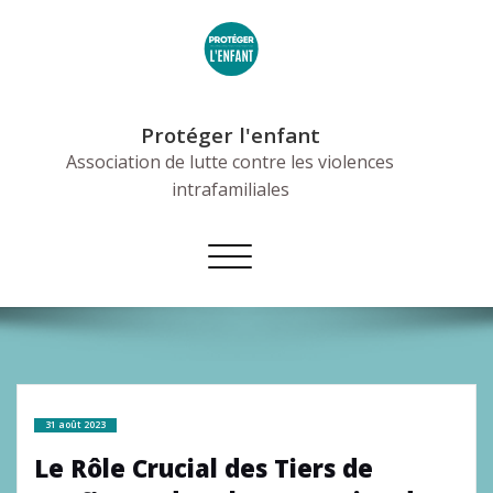
Skip
to
content
Protéger l'enfant
Association de lutte contre les violences
intrafamiliales
Afficher/masquer
la
navigation
31 août 2023
Le Rôle Crucial des Tiers de