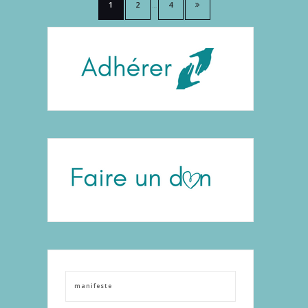
Pagination
1
2
4
…
des
publications