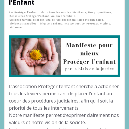
l’Enfant
Par
Protéger l'enfant
dans
Tous les articles
,
Manifeste
,
Nos propositions
,
Ressources Protéger l'enfant
,
violence familiale
,
Violence familiales et conjugales
,
Violences familiales et conjugales
,
Violences sexuelles
Étiquette
Enfant
,
inceste
,
Justice
,
Proteger
,
victime
,
violences
L’association Protéger l’enfant cherche à actionner
tous les leviers permettant de placer l’enfant au
coeur des procédures judiciaires, afin qu’il soit la
priorité de tous les intervenants.
Notre manifeste permet d’exprimer clairement nos
valeurs et notre vision de la société.