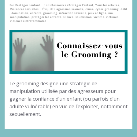
Par
Protéger l'enfant
dans
Ressources Protéger l'enfant
,
Tous les articles
,
Violences sexuelles
Étiquette
agression sexuelle
,
crime
,
cyber-grooming
,
délit
,
domination
,
enfants
,
grooming
,
infraction sexuelle
,
jeux en ligne
,
ma
,
manipulation
,
protéger les enfants
,
silence
,
soumission
,
victime
,
victimes
,
violences intrafamiliales
Le grooming désigne une stratégie de
manipulation utilisée par des agresseurs pour
gagner la confiance d’un enfant (ou parfois d’un
adulte vulnérable) en vue de l’exploiter, notamment
sexuellement.