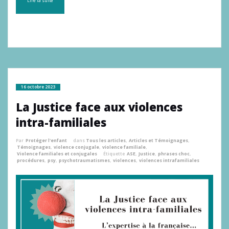
Lire la suite
16 octobre 2023
La Justice face aux violences
intra-familiales
Par
Protéger l'enfant
dans
Tous les articles
,
Articles et Témoignages
,
Témoignages
,
violence conjugale
,
violence familiale
,
Violence familiales et conjugales
Étiquette
ASE
,
Justice
,
phrases choc
,
procédures
,
psy
,
psychotraumatismes
,
violences
,
violences intrafamiliales