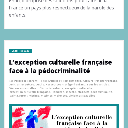
Enfin, il propose des solutions pour faire de la
France un pays plus respectueux de la parole des
enfants.
25 juillet 2026
L’exception culturelle française
face à la pédocriminalité
Par
Protéger l'enfant
dans
Articles et Témoignages
,
Acteurs Protéger l'enfant
,
Articles
,
Enquêtes
,
Outils
,
Ressources Protéger l'enfant
,
Tous les articles
,
Violences sexuelles
Étiquette
enfants
,
exception culturelle
,
exception culturelle française
,
Hamilton
,
inceste
,
Mazneff
,
pédocriminalité
,
Saint Laurent
,
victime
,
victimes
,
violences
,
violences sexuelles