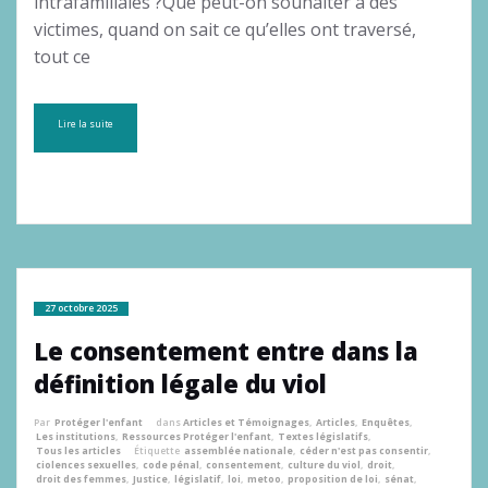
intrafamiliales ?Que peut-on souhaiter à des
victimes, quand on sait ce qu’elles ont traversé,
tout ce
Lire la suite
27 octobre 2025
Le consentement entre dans la
définition légale du viol
Par
Protéger l'enfant
dans
Articles et Témoignages
,
Articles
,
Enquêtes
,
Les institutions
,
Ressources Protéger l'enfant
,
Textes législatifs
,
Tous les articles
Étiquette
assemblée nationale
,
céder n'est pas consentir
,
ciolences sexuelles
,
code pénal
,
consentement
,
culture du viol
,
droit
,
droit des femmes
,
Justice
,
législatif
,
loi
,
metoo
,
proposition de loi
,
sénat
,