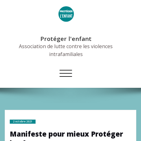
Skip
to
content
Protéger l'enfant
Association de lutte contre les violences
intrafamiliales
Afficher/masquer
la
navigation
2 octobre 2021
Manifeste pour mieux Protéger