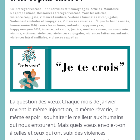
Par
Protéger l'enfant
dans
Articles et Témoignages
,
Articles
,
Manifeste
,
Nos propositions
,
Ressources Protéger l'enfant
,
Tous les articles
,
violence conjugale
,
violence familiale
,
Violence familiales et conjugales
,
Violences familiales et conjugales
,
Violences sexuelles
Étiquette
bonne année
,
bonne année 2026
,
croire les victimes
,
enfants
,
happy new year
,
happy new year 2026
,
inceste
,
je te croie
,
Justice
,
meilleurs voeux
,
on vous croie
,
victime
,
victimes
,
violences
,
violences conjugales
,
violences faites aux enfants
,
violences intrafamiliales
,
violences sexuelles
La question des vœux Chaque mois de janvier
revient la même injonction, la même rêverie, le
même espoir : souhaiter le meilleur aux humains
qui nous entourent. Mais quels vœux envoie-t-on
à celles et ceux qui ont subi des violences