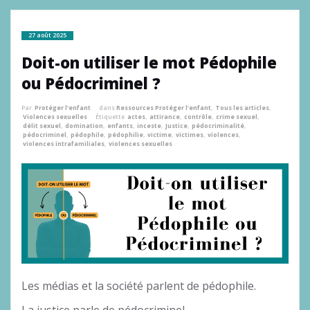
27 août 2025
Doit-on utiliser le mot Pédophile
ou Pédocriminel ?
Par
Protéger l'enfant
dans
Ressources Protéger l'enfant
,
Tous les articles
,
Violences sexuelles
Étiquette
actes
,
attirance
,
contrôle
,
crime sexuel
,
délit sexuel
,
domination
,
enfants
,
inceste
,
Justice
,
pédocriminalité
,
pédocriminel
,
pédophile
,
pédophilie
,
victime
,
victimes
,
violences
,
violences intrafamiliales
,
violences sexuelles
Les médias et la société parlent de pédophile.