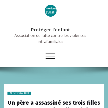
Skip
to
content
Protéger l'enfant
Association de lutte contre les violences
intrafamiliales
Afficher/masquer
la
navigation
30 novembre 2023
Un père a assassiné ses trois filles