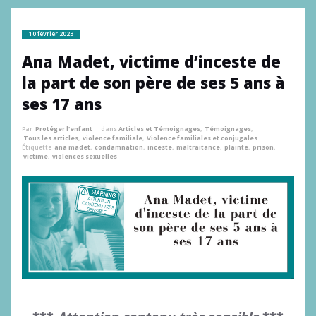
10 février 2023
Ana Madet, victime d’inceste de
la part de son père de ses 5 ans à
ses 17 ans
Par
Protéger l'enfant
dans
Articles et Témoignages
,
Témoignages
,
Tous les articles
,
violence familiale
,
Violence familiales et conjugales
Étiquette
ana madet
,
condamnation
,
inceste
,
maltraitance
,
plainte
,
prison
,
victime
,
violences sexuelles