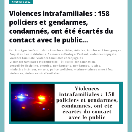
6 octobre 2022
Violences intrafamiliales : 158
policiers et gendarmes,
condamnés, ont été écartés du
contact avec le public…
Par
Protéger l'enfant
dans
Tous les articles
,
Articles
,
Articles et Témoignages
,
Enquêtes
,
Les institutions
,
Ressources Protéger l'enfant
,
violence conjugale
,
violence familiale
,
Violence familiales et conjugales
,
Violences familiales et conjugales
Étiquette
condamnation
,
conseil de discipline
,
emprise
,
gendarmerie
,
gendarmes
,
Justice
,
ministère intérieur
,
omerta
,
police
,
policiers
,
victime victimes arme à feu
,
violences
,
violences intrafamiliales