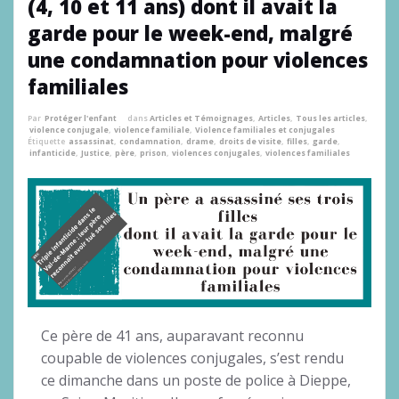
(4, 10 et 11 ans) dont il avait la
garde pour le week-end, malgré
une condamnation pour violences
familiales
Par
Protéger l'enfant
dans
Articles et Témoignages
,
Articles
,
Tous les articles
,
violence conjugale
,
violence familiale
,
Violence familiales et conjugales
Étiquette
assassinat
,
condamnation
,
drame
,
droits de visite
,
filles
,
garde
,
infanticide
,
Justice
,
père
,
prison
,
violences conjugales
,
violences familiales
Ce père de 41 ans, auparavant reconnu
coupable de violences conjugales, s’est rendu
ce dimanche dans un poste de police à Dieppe,