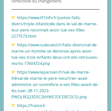
l’effectivité du changement.
https://www.tf1info.fr/justice-faits-
divers/triple-infanticide-dans-le-val-de-marne-
leur-pere-reconnait-avoir-tue-ses-filles-
2277573.html
https://www.sudouest.fr/faits-divers/val-de-
marne-un-homme-se-denonce-apres-avoir-
tue-ses-trois-enfants-deux-ont-ete-retrouves-
morts-17604724.php
https://www.leparisien.fr/val-de-marne-
94/val-de-marne-le-pere-meurtrier-avait-
administre-un-somnifere-a-ses-filles-avant-de-
les-tuer-28-11-2023-
PWOLRGQ3D5C2XHWS7OCEBCDCGI.php
https://france3-