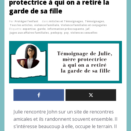
protectrice à qui on a retiré la
garde de sa fille
Par
Protéger l'enfant
dans
Articles et Témoignages
,
Témoignages
,
Tous les articles
,
violence familiale
,
Violence familiales et conjugales
Étiquette
expertise
,
garde
,
information préoccupante
,
jaf
,
juges aux affaires familiales
,
pedopsy
,
psy
,
violences sexuelles
Julie rencontre John sur un site de rencontres
amicales et ils randonnent souvent ensemble. Il
s’intéresse beaucoup à elle, occupe le terrain. Il