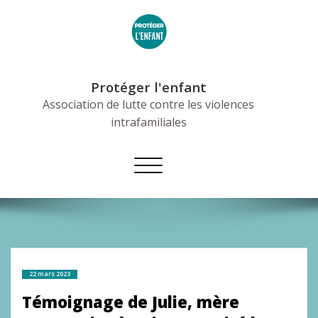
Skip
to
content
Protéger l'enfant
Association de lutte contre les violences
intrafamiliales
Afficher/masquer
la
navigation
22 mars 2023
Témoignage de Julie, mère