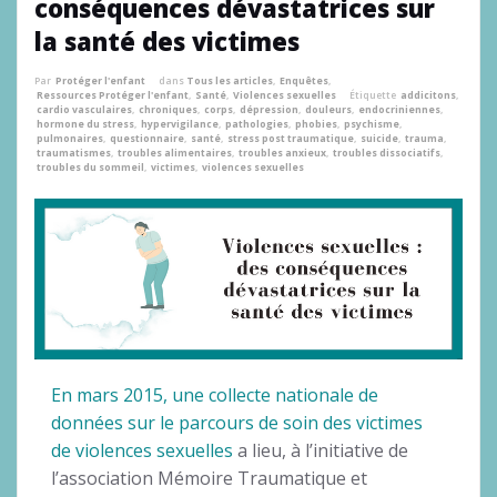
conséquences dévastatrices sur
la santé des victimes
Par
Protéger l'enfant
dans
Tous les articles
,
Enquêtes
,
Ressources Protéger l'enfant
,
Santé
,
Violences sexuelles
Étiquette
addicitons
,
cardio vasculaires
,
chroniques
,
corps
,
dépression
,
douleurs
,
endocriniennes
,
hormone du stress
,
hypervigilance
,
pathologies
,
phobies
,
psychisme
,
pulmonaires
,
questionnaire
,
santé
,
stress post traumatique
,
suicide
,
trauma
,
traumatismes
,
troubles alimentaires
,
troubles anxieux
,
troubles dissociatifs
,
troubles du sommeil
,
victimes
,
violences sexuelles
En mars 2015, une collecte nationale de
données sur le parcours de soin des victimes
de violences sexuelles
a lieu, à l’initiative de
l’association Mémoire Traumatique et