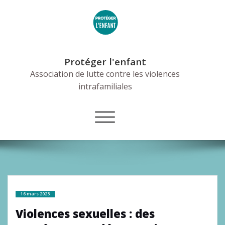
Skip
to
content
Protéger l'enfant
Association de lutte contre les violences
intrafamiliales
Afficher/masquer
la
navigation
16 mars 2023
Violences sexuelles : des