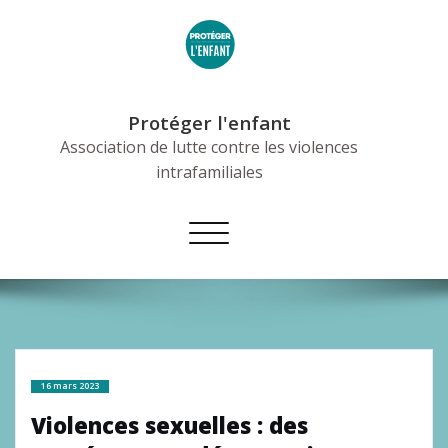
Skip
to
content
Protéger l'enfant
Association de lutte contre les violences
intrafamiliales
Afficher/masquer
la
navigation
16 mars 2023
Violences sexuelles : des