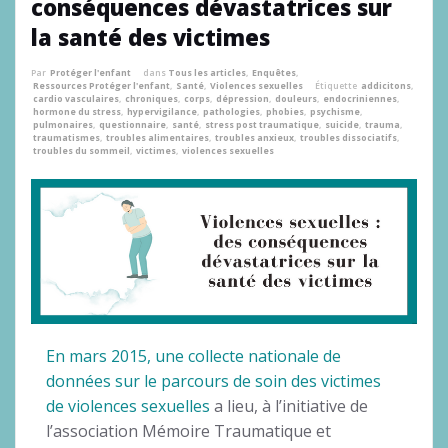
conséquences dévastatrices sur
la santé des victimes
Par
Protéger l'enfant
dans
Tous les articles
,
Enquêtes
,
Ressources Protéger l'enfant
,
Santé
,
Violences sexuelles
Étiquette
addicitons
,
cardio vasculaires
,
chroniques
,
corps
,
dépression
,
douleurs
,
endocriniennes
,
hormone du stress
,
hypervigilance
,
pathologies
,
phobies
,
psychisme
,
pulmonaires
,
questionnaire
,
santé
,
stress post traumatique
,
suicide
,
trauma
,
traumatismes
,
troubles alimentaires
,
troubles anxieux
,
troubles dissociatifs
,
troubles du sommeil
,
victimes
,
violences sexuelles
En mars 2015, une collecte nationale de
données sur le parcours de soin des victimes
de violences sexuelles
a lieu, à l’initiative de
l’association Mémoire Traumatique et