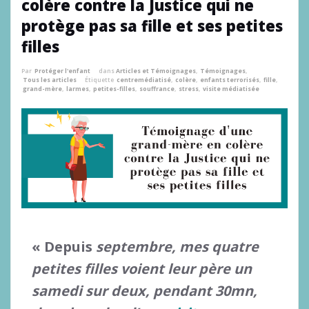
colère contre la Justice qui ne
protège pas sa fille et ses petites
filles
Par
Protéger l'enfant
dans
Articles et Témoignages
,
Témoignages
,
Tous les articles
Étiquette
centremédiatisé
,
colère
,
enfants terrorisés
,
fille
,
grand-mère
,
larmes
,
petites-filles
,
souffrance
,
stress
,
visite médiatisée
« Depuis
septembre, mes quatre
petites filles voient leur père un
samedi sur deux, pendant 30mn,