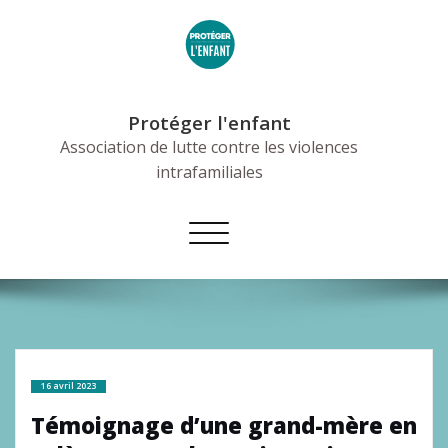
Skip
to
content
Protéger l'enfant
Association de lutte contre les violences
intrafamiliales
Afficher/masquer
la
navigation
16 avril 2023
Témoignage d’une grand-mère en