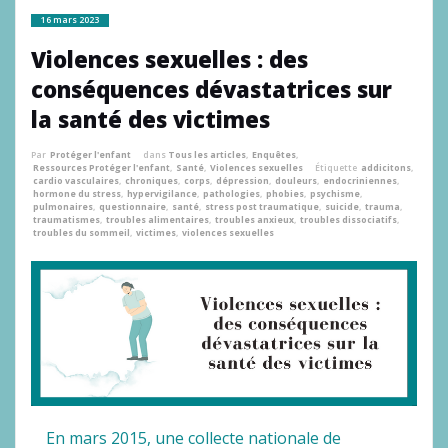
16 mars 2023
Violences sexuelles : des
conséquences dévastatrices sur
la santé des victimes
Par
Protéger l'enfant
dans
Tous les articles
,
Enquêtes
,
Ressources Protéger l'enfant
,
Santé
,
Violences sexuelles
Étiquette
addicitons
,
cardio vasculaires
,
chroniques
,
corps
,
dépression
,
douleurs
,
endocriniennes
,
hormone du stress
,
hypervigilance
,
pathologies
,
phobies
,
psychisme
,
pulmonaires
,
questionnaire
,
santé
,
stress post traumatique
,
suicide
,
trauma
,
traumatismes
,
troubles alimentaires
,
troubles anxieux
,
troubles dissociatifs
,
troubles du sommeil
,
victimes
,
violences sexuelles
En mars 2015, une collecte nationale de