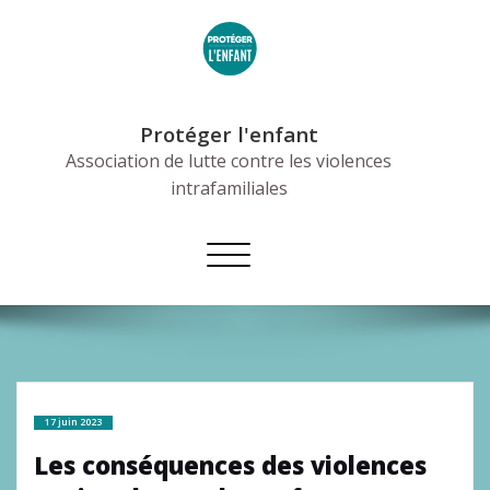
Skip
to
content
Protéger l'enfant
Association de lutte contre les violences
intrafamiliales
Afficher/masquer
la
navigation
17 juin 2023
Les conséquences des violences