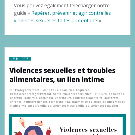
Vous pouvez également télécharger notre
guide «
Repérer, prévenir et agir contre les
violences sexuelles faites aux enfants
« .
30 juin 2022
Violences sexuelles et troubles
alimentaires, un lien intime
Par
Protéger l'enfant
dans
Tous les articles
,
Enquêtes
,
Ressources Protéger l'enfant
,
Santé
,
Violences sexuelles
Étiquette
addictions
,
anorexie
,
boulimie
,
chercheur
,
chercheurs
,
contrôle alimentaire
,
doctorant
,
enfance
,
neurox=sciences
,
recherche
,
tca
,
traumatismes
,
troubles alimentaires
,
victime
,
violences familiales
,
violences intra familiales
,
violences sexuelles