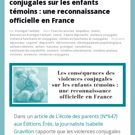
conjugales sur les enfants
témoins : une reconnaissance
officielle en France
Par
Protéger l'enfant
dans
Tous les articles
,
Enquêtes
,
Outils
,
Ressources Protéger l'enfant
,
Santé
,
Textes législatifs
,
violence conjugale
,
Violence familiales et conjugales
,
Violences familiales et conjugales
Étiquette
agresseur
,
cognitif
,
dépressifs
,
déterninisme
,
développement psychologique
,
enfants témoins
,
enfats
,
nausées
,
protéger
,
sensibiliser
,
sentiment de culpabilité
,
soutenir
,
troubles alimentaires
,
troubles anxieux
,
victimes
,
violences
,
violences conjugales
Dans un
article de L’école des parents (N°647)
aux Éditions Érès, la journaliste Isabelle
Gravillon
rapporte que les violences conjugales