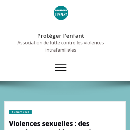
Skip
to
content
Protéger l'enfant
Association de lutte contre les violences
intrafamiliales
Afficher/masquer
la
navigation
16 mars 2023
Violences sexuelles : des