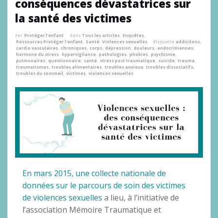
conséquences dévastatrices sur
la santé des victimes
Par
Protéger l'enfant
dans
Tous les articles
,
Enquêtes
,
Ressources Protéger l'enfant
,
Santé
,
Violences sexuelles
Étiquette
addicitons
,
cardio vasculaires
,
chroniques
,
corps
,
dépression
,
douleurs
,
endocriniennes
,
hormone du stress
,
hypervigilance
,
pathologies
,
phobies
,
psychisme
,
pulmonaires
,
questionnaire
,
santé
,
stress post traumatique
,
suicide
,
trauma
,
traumatismes
,
troubles alimentaires
,
troubles anxieux
,
troubles dissociatifs
,
troubles du sommeil
,
victimes
,
violences sexuelles
En mars 2015, une collecte nationale de
données sur le parcours de soin des victimes
de violences sexuelles
a lieu, à l’initiative de
l’association Mémoire Traumatique et