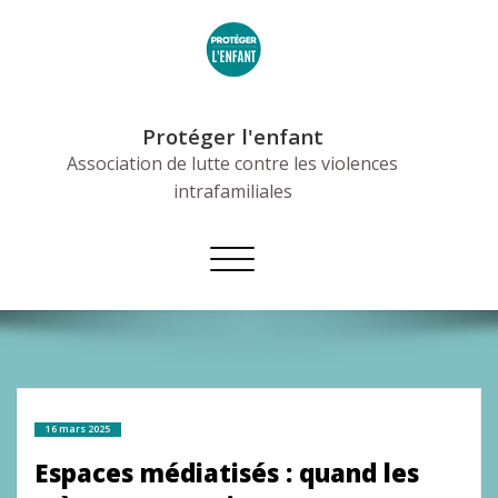
Skip
to
content
Protéger l'enfant
Association de lutte contre les violences
intrafamiliales
Afficher/masquer
la
navigation
16 mars 2025
Espaces médiatisés : quand les