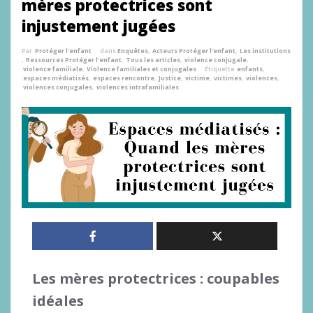
mères protectrices sont
injustement jugées
Par
Protéger l'enfant
dans
Enquêtes
,
Acteurs Protéger l'enfant
,
Les institutions
,
Ressources Protéger l'enfant
,
Tous les articles
,
violence conjugale
,
violence familiale
,
Violence familiales et conjugales
Étiquette
enfants
,
espaces médiatisés
,
espaces rencontre
,
Justice
,
victime
,
victimes
,
violences
,
violences conjugales
,
violences intrafamiliales
Les mères protectrices : coupables
idéales