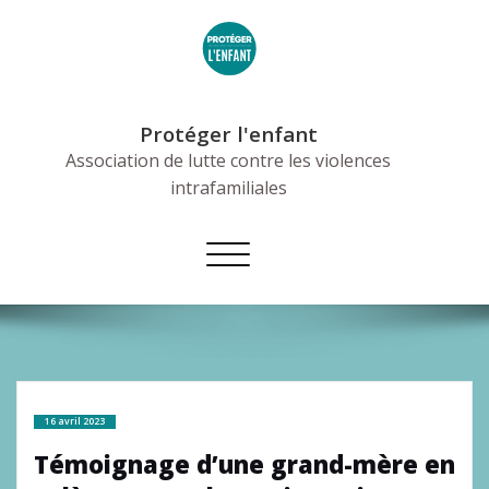
Skip
to
content
Protéger l'enfant
Association de lutte contre les violences
intrafamiliales
Afficher/masquer
la
navigation
16 avril 2023
Témoignage d’une grand-mère en