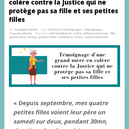
colère contre la Justice qui ne
protège pas sa fille et ses petites
filles
Par
Protéger l'enfant
dans
Articles et Témoignages
,
Témoignages
,
Tous les articles
Étiquette
centremédiatisé
,
colère
,
enfants terrorisés
,
fille
,
grand-mère
,
larmes
,
petites-filles
,
souffrance
,
stress
,
visite médiatisée
« Depuis
septembre, mes quatre
petites filles voient leur père un
samedi sur deux, pendant 30mn,