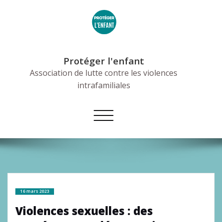
Skip
to
content
Protéger l'enfant
Association de lutte contre les violences
intrafamiliales
Afficher/masquer
la
navigation
16 mars 2023
Violences sexuelles : des