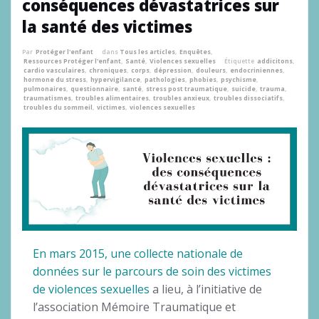
conséquences dévastatrices sur
la santé des victimes
Par
Protéger l'enfant
dans
Tous les articles
,
Enquêtes
,
Ressources Protéger l'enfant
,
Santé
,
Violences sexuelles
Étiquette
addicitons
,
cardio vasculaires
,
chroniques
,
corps
,
dépression
,
douleurs
,
endocriniennes
,
hormone du stress
,
hypervigilance
,
pathologies
,
phobies
,
psychisme
,
pulmonaires
,
questionnaire
,
santé
,
stress post traumatique
,
suicide
,
trauma
,
traumatismes
,
troubles alimentaires
,
troubles anxieux
,
troubles dissociatifs
,
troubles du sommeil
,
victimes
,
violences sexuelles
En mars 2015, une collecte nationale de
données sur le parcours de soin des victimes
de violences sexuelles
a lieu, à l’initiative de
l’association Mémoire Traumatique et