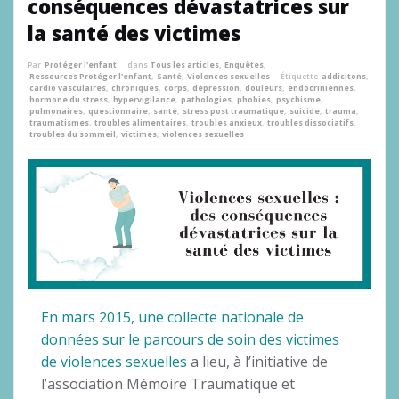
conséquences dévastatrices sur
la santé des victimes
Par
Protéger l'enfant
dans
Tous les articles
,
Enquêtes
,
Ressources Protéger l'enfant
,
Santé
,
Violences sexuelles
Étiquette
addicitons
,
cardio vasculaires
,
chroniques
,
corps
,
dépression
,
douleurs
,
endocriniennes
,
hormone du stress
,
hypervigilance
,
pathologies
,
phobies
,
psychisme
,
pulmonaires
,
questionnaire
,
santé
,
stress post traumatique
,
suicide
,
trauma
,
traumatismes
,
troubles alimentaires
,
troubles anxieux
,
troubles dissociatifs
,
troubles du sommeil
,
victimes
,
violences sexuelles
En mars 2015, une collecte nationale de
données sur le parcours de soin des victimes
de violences sexuelles
a lieu, à l’initiative de
l’association Mémoire Traumatique et