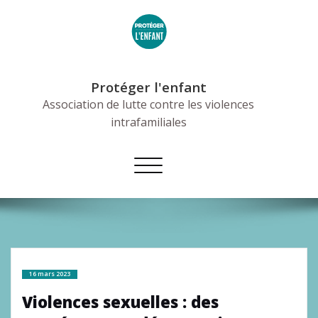
Skip
to
content
Protéger l'enfant
Association de lutte contre les violences
intrafamiliales
Afficher/masquer
la
navigation
16 mars 2023
Violences sexuelles : des