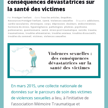
conséquences dévastatrices sur
la santé des victimes
Par
Protéger l'enfant
dans
Tous les articles
,
Enquêtes
,
Ressources Protéger l'enfant
,
Santé
,
Violences sexuelles
Étiquette
addicitons
,
cardio vasculaires
,
chroniques
,
corps
,
dépression
,
douleurs
,
endocriniennes
,
hormone du stress
,
hypervigilance
,
pathologies
,
phobies
,
psychisme
,
pulmonaires
,
questionnaire
,
santé
,
stress post traumatique
,
suicide
,
trauma
,
traumatismes
,
troubles alimentaires
,
troubles anxieux
,
troubles dissociatifs
,
troubles du sommeil
,
victimes
,
violences sexuelles
En mars 2015, une collecte nationale de
données sur le parcours de soin des victimes
de violences sexuelles
a lieu, à l’initiative de
l’association Mémoire Traumatique et