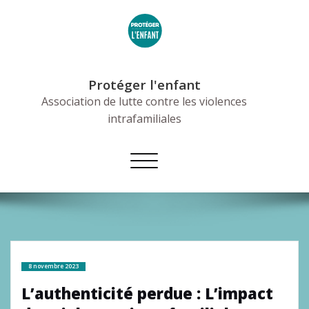
Skip
to
content
Protéger l'enfant
Association de lutte contre les violences
intrafamiliales
Afficher/masquer
la
navigation
8 novembre 2023
L’authenticité perdue : L’impact