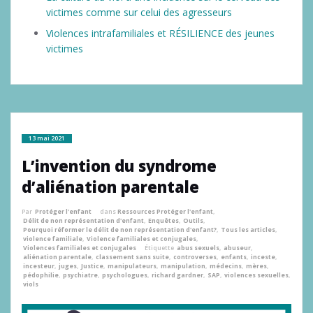
victimes comme sur celui des agresseurs
Violences intrafamiliales et RÉSILIENCE des jeunes
victimes
13 mai 2021
L’invention du syndrome
d’aliénation parentale
Par
Protéger l'enfant
dans
Ressources Protéger l'enfant
,
Délit de non représentation d'enfant
,
Enquêtes
,
Outils
,
Pourquoi réformer le délit de non représentation d'enfant?
,
Tous les articles
,
violence familiale
,
Violence familiales et conjugales
,
Violences familiales et conjugales
Étiquette
abus sexuels
,
abuseur
,
aliénation parentale
,
classement sans suite
,
controverses
,
enfants
,
inceste
,
incesteur
,
juges
,
Justice
,
manipulateurs
,
manipulation
,
médecins
,
mères
,
pédophilie
,
psychiatre
,
psychologues
,
richard gardner
,
SAP
,
violences sexuelles
,
viols