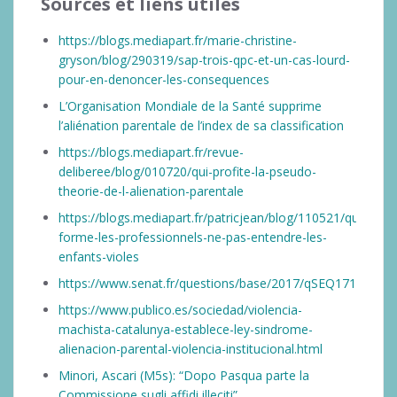
Sources et liens utiles
https://blogs.mediapart.fr/marie-christine-
gryson/blog/290319/sap-trois-qpc-et-un-cas-lourd-
pour-en-denoncer-les-consequences
L’Organisation Mondiale de la Santé supprime
l’aliénation parentale de l’index de sa classification
https://blogs.mediapart.fr/revue-
deliberee/blog/010720/qui-profite-la-pseudo-
theorie-de-l-alienation-parentale
https://blogs.mediapart.fr/patricjean/blog/110521/quand-
forme-les-professionnels-ne-pas-entendre-les-
enfants-violes
https://www.senat.fr/questions/base/2017/qSEQ171202674
https://www.publico.es/sociedad/violencia-
machista-catalunya-establece-ley-sindrome-
alienacion-parental-violencia-institucional.html
Minori, Ascari (M5s): “Dopo Pasqua parte la
Commissione sugli affidi illeciti”