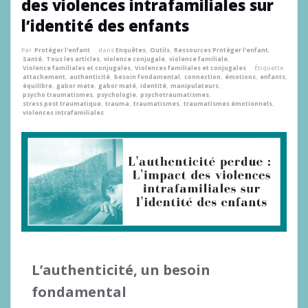
des violences intrafamiliales sur
l’identité des enfants
Par
Protéger l'enfant
dans
Enquêtes
,
Outils
,
Ressources Protéger l'enfant
,
Santé
,
Tous les articles
,
violence conjugale
,
violence familiale
,
Violence familiales et conjugales
,
Violences familiales et conjugales
Étiquette
attachement
,
authenticité
,
besoin fondamental
,
connection
,
émotions
,
enfants
,
équilibre
,
gabor mate
,
gabor maté
,
identité
,
manipulateurs
,
psycho traumatismes
,
psychologie
,
psychotraumatismes
,
stress post traumatique
,
trauma
,
traumatismes
,
traumatismes émotionnels
,
violences intrafamiliales
L’authenticité, un besoin
fondamental