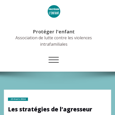
Skip
to
content
Protéger l'enfant
Association de lutte contre les violences
intrafamiliales
Afficher/masquer
la
navigation
23 mars 2024
Les stratégies de l’agresseur