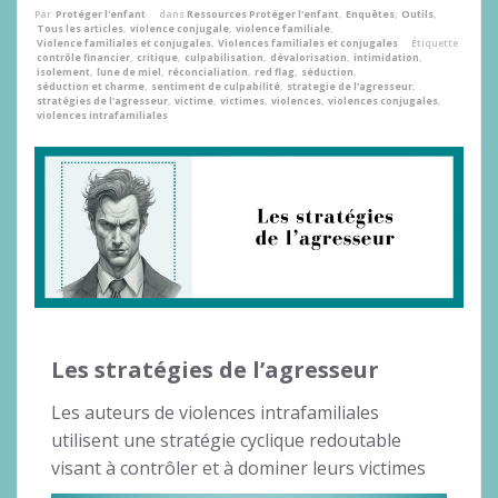
Par
Protéger l'enfant
dans
Ressources Protéger l'enfant
,
Enquêtes
,
Outils
,
Tous les articles
,
violence conjugale
,
violence familiale
,
Violence familiales et conjugales
,
Violences familiales et conjugales
Étiquette
contrôle financier
,
critique
,
culpabilisation
,
dévalorisation
,
intimidation
,
isolement
,
lune de miel
,
réconcialiation
,
red flag
,
séduction
,
séduction et charme
,
sentiment de culpabilité
,
strategie de l'agresseur
,
stratégies de l'agresseur
,
victime
,
victimes
,
violences
,
violences conjugales
,
violences intrafamiliales
Les stratégies de l’agresseur
Les auteurs de violences intrafamiliales
utilisent une stratégie cyclique redoutable
visant à contrôler et à dominer leurs victimes