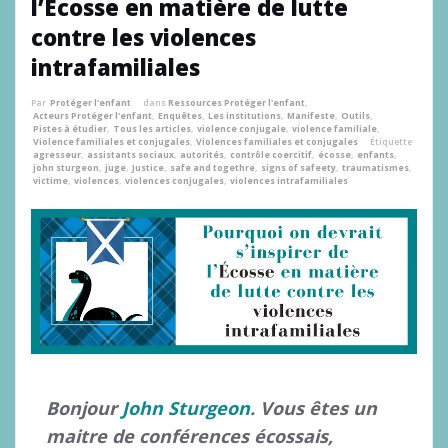
l’Écosse en matière de lutte
contre les violences
intrafamiliales
Par
Protéger l'enfant
dans
Ressources Protéger l'enfant
,
Acteurs Protéger l'enfant
,
Enquêtes
,
Les institutions
,
Manifeste
,
Outils
,
Pistes à étudier
,
Tous les articles
,
violence conjugale
,
violence familiale
,
Violence familiales et conjugales
,
Violences familiales et conjugales
Étiquette
agresseur
,
assistants sociaux
,
autorités
,
contrôle coercitif
,
écosse
,
enfants
,
john sturgeon
,
juge
,
Justice
,
safe and togethre
,
signs of safeety
,
traumatismes
,
victime
,
violences
,
violences conjugales
,
violences intrafamiliales
Bonjour
John Sturgeon
. Vous êtes un
maitre de conférences écossais,