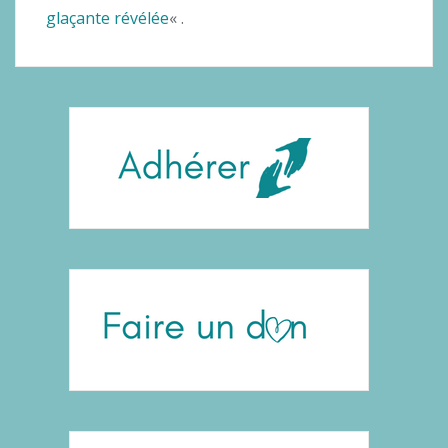
glaçante révélée
« .