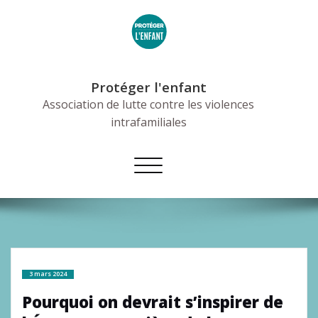
Skip
to
content
Protéger l'enfant
Association de lutte contre les violences
intrafamiliales
Afficher/masquer
la
navigation
3 mars 2024
Pourquoi on devrait s’inspirer de