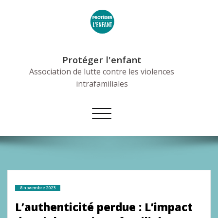
Skip
to
content
Protéger l'enfant
Association de lutte contre les violences
intrafamiliales
Afficher/masquer
la
navigation
8 novembre 2023
L’authenticité perdue : L’impact