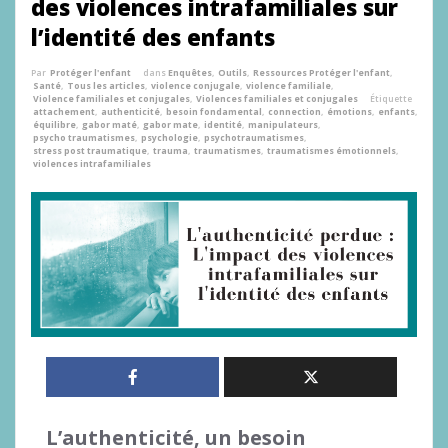
des violences intrafamiliales sur
l’identité des enfants
Par
Protéger l'enfant
dans
Enquêtes
,
Outils
,
Ressources Protéger l'enfant
,
Santé
,
Tous les articles
,
violence conjugale
,
violence familiale
,
Violence familiales et conjugales
,
Violences familiales et conjugales
Étiquette
attachement
,
authenticité
,
besoin fondamental
,
connection
,
émotions
,
enfants
,
équilibre
,
gabor maté
,
gabor mate
,
identité
,
manipulateurs
,
psycho traumatismes
,
psychologie
,
psychotraumatismes
,
stress post traumatique
,
trauma
,
traumatismes
,
traumatismes émotionnels
,
violences intrafamiliales
L’authenticité, un besoin