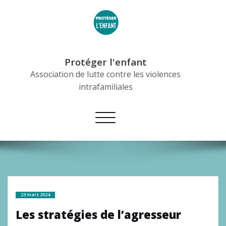
Skip
to
content
Protéger l'enfant
Association de lutte contre les violences
intrafamiliales
Afficher/masquer
la
navigation
23 mars 2024
Les stratégies de l’agresseur