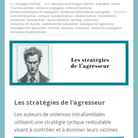
Par
Protéger l'enfant
dans
Ressources Protéger l'enfant
,
Enquêtes
,
Outils
,
Tous les articles
,
violence conjugale
,
violence familiale
,
Violence familiales et conjugales
,
Violences familiales et conjugales
Étiquette
contrôle financier
,
critique
,
culpabilisation
,
dévalorisation
,
intimidation
,
isolement
,
lune de miel
,
réconcialiation
,
red flag
,
séduction
,
séduction et charme
,
sentiment de culpabilité
,
strategie de l'agresseur
,
stratégies de l'agresseur
,
victime
,
victimes
,
violences
,
violences conjugales
,
violences intrafamiliales
Les stratégies de l’agresseur
Les auteurs de violences intrafamiliales
utilisent une stratégie cyclique redoutable
visant à contrôler et à dominer leurs victimes