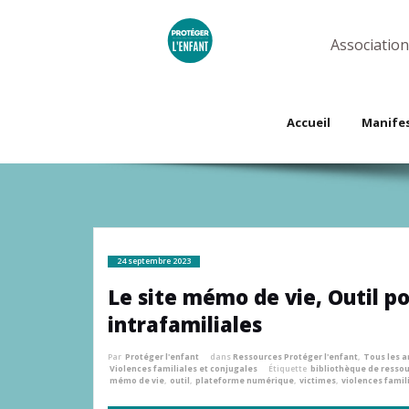
Skip
to
content
Association
Accueil
Manife
24 septembre 2023
Le site mémo de vie, Outil po
intrafamiliales
Par
Protéger l'enfant
dans
Ressources Protéger l'enfant
,
Tous les a
Violences familiales et conjugales
Étiquette
bibliothèque de resso
mémo de vie
,
outil
,
plateforme numérique
,
victimes
,
violences famil