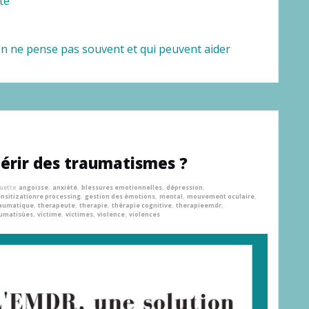
te
 on ne pense pas souvent et qui peuvent aider
uérir des traumatismes ?
quette
angoisse
,
anxiété
,
blessures emotionnelles
,
dépression
,
sitizationre processing
,
gestion des émotions
,
mental
,
mouvement oculaire
,
raumatique
,
therapeute
,
therapie
,
thérapie cognitive
,
therapieemdr
,
umatisùes
,
victime
,
victimes
,
violence
,
violences