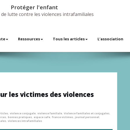
Protéger l'enfant
 de lutte contre les violences intrafamiliales
ste
Ressources
Tous les articles
L’association
ur les victimes des violences
rticles
,
violence conjugale
,
violence familiale
,
Violence familiales et conjugales
,
urces
,
bonnes pratiques
,
espace safe
,
france victimes
,
journal personnel
,
iales
,
violences intrafamiliales