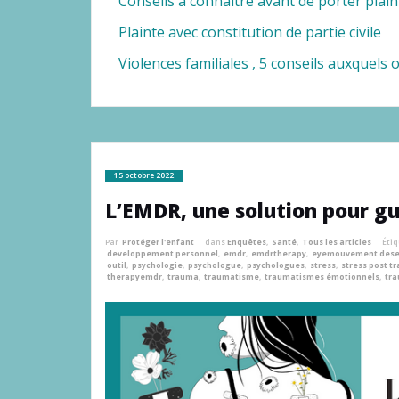
Conseils à connaitre avant de porter plain
Plainte avec constitution de partie civile
Violences familiales , 5 conseils auxquels
15 octobre 2022
L’EMDR, une solution pour g
Par
Protéger l'enfant
dans
Enquêtes
,
Santé
,
Tous les articles
Éti
developpement personnel
,
emdr
,
emdrtherapy
,
eyemouvement desen
outil
,
psychologie
,
psychologue
,
psychologues
,
stress
,
stress post t
therapyemdr
,
trauma
,
traumatisme
,
traumatismes émotionnels
,
tra