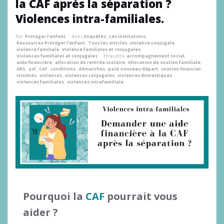
la CAF après la séparation ?
Violences intra-familiales.
Par
Protéger l'enfant
dans
Enquêtes
,
Les institutions
,
Ressources Protéger l'enfant
,
Tous les articles
,
violence conjugale
,
violence familiale
,
Violence familiales et conjugales
,
Violences familiales et conjugales
Étiquette
accompagnement social
,
aide financière
,
allocation de rentrée scolaire
,
Allocation de soutien familiale
,
ARS
,
asf
,
CAF
,
conditions
,
démarches
,
pack nouveau départ
,
soutien financier
,
victimes
,
violences
,
violences conjugales
,
violences domestiques
,
violences familiales
,
violences intrafamiliale
Pourquoi la
CAF
pourrait vous
aider ?