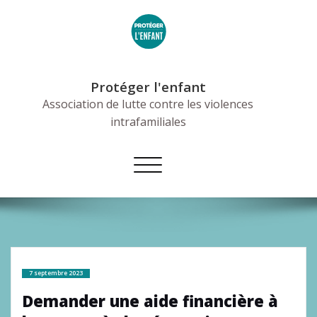
Skip
to
content
Protéger l'enfant
Association de lutte contre les violences
intrafamiliales
Afficher/masquer
la
navigation
7 septembre 2023
Demander une aide financière à