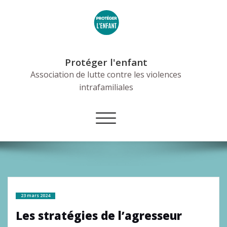
Skip
to
content
Protéger l'enfant
Association de lutte contre les violences
intrafamiliales
Afficher/masquer
la
navigation
23 mars 2024
Les stratégies de l’agresseur