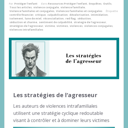
Par
Protéger l'enfant
dans
Ressources Protéger l'enfant
,
Enquêtes
,
Outils
,
Tous les articles
,
violence conjugale
,
violence familiale
,
Violence familiales et conjugales
,
Violences familiales et conjugales
Étiquette
contrôle financier
,
critique
,
culpabilisation
,
dévalorisation
,
intimidation
,
isolement
,
lune de miel
,
réconcialiation
,
red flag
,
séduction
,
séduction et charme
,
sentiment de culpabilité
,
strategie de l'agresseur
,
stratégies de l'agresseur
,
victime
,
victimes
,
violences
,
violences conjugales
,
violences intrafamiliales
Les stratégies de l’agresseur
Les auteurs de violences intrafamiliales
utilisent une stratégie cyclique redoutable
visant à contrôler et à dominer leurs victimes