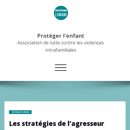
Skip
to
content
Protéger l'enfant
Association de lutte contre les violences
intrafamiliales
Afficher/masquer
la
navigation
23 mars 2024
Les stratégies de l’agresseur