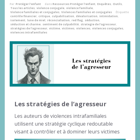
Par
Protéger l'enfant
dans
Ressources Protéger l'enfant
,
Enquêtes
,
Outils
,
Tous les articles
,
violence conjugale
,
violence familiale
,
Violence familiales et conjugales
,
Violences familiales et conjugales
Étiquette
contrôle financier
,
critique
,
culpabilisation
,
dévalorisation
,
intimidation
,
isolement
,
lune de miel
,
réconcialiation
,
red flag
,
séduction
,
séduction et charme
,
sentiment de culpabilité
,
strategie de l'agresseur
,
stratégies de l'agresseur
,
victime
,
victimes
,
violences
,
violences conjugales
,
violences intrafamiliales
Les stratégies de l’agresseur
Les auteurs de violences intrafamiliales
utilisent une stratégie cyclique redoutable
visant à contrôler et à dominer leurs victimes