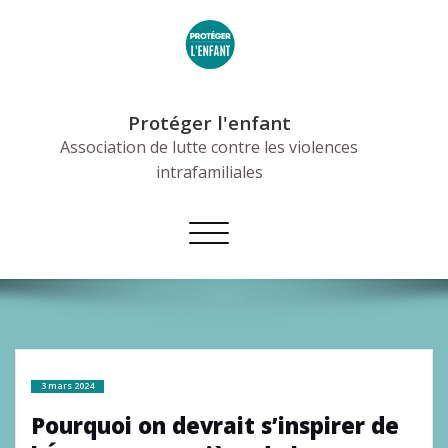
Skip
to
content
Protéger l'enfant
Association de lutte contre les violences
intrafamiliales
Afficher/masquer
la
navigation
3 mars 2024
Pourquoi on devrait s’inspirer de