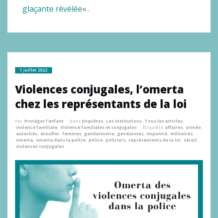
glaçante révélée
« .
1 juillet 2022
Violences conjugales, l’omerta
chez les représentants de la loi
Par
Protéger l'enfant
dans
Enquêtes
,
Les institutions
,
Tous les articles
,
violence familiale
,
Violence familiales et conjugales
Étiquette
affaires
,
armée
,
autorités
,
étouffer
,
femmes
,
gendarmerie
,
gendarmes
,
impunité
,
militaires
,
omerta
,
omerta dans la police
,
police
,
policiers
,
représentants de la loi
,
sérail
,
violences conjugales