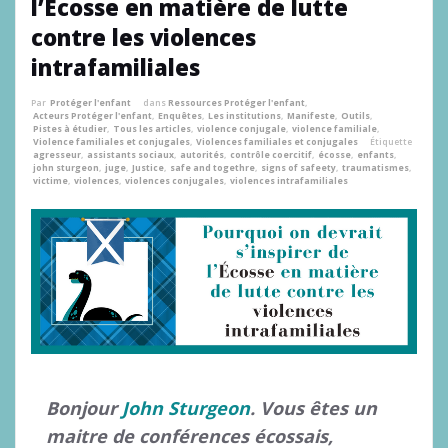
l’Écosse en matière de lutte
contre les violences
intrafamiliales
Par
Protéger l'enfant
dans
Ressources Protéger l'enfant
,
Acteurs Protéger l'enfant
,
Enquêtes
,
Les institutions
,
Manifeste
,
Outils
,
Pistes à étudier
,
Tous les articles
,
violence conjugale
,
violence familiale
,
Violence familiales et conjugales
,
Violences familiales et conjugales
Étiquette
agresseur
,
assistants sociaux
,
autorités
,
contrôle coercitif
,
écosse
,
enfants
,
john sturgeon
,
juge
,
Justice
,
safe and togethre
,
signs of safeety
,
traumatismes
,
victime
,
violences
,
violences conjugales
,
violences intrafamiliales
Bonjour
John Sturgeon
. Vous êtes un
maitre de conférences écossais,