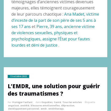
témoignages d’anciennes victimes devenues
majeures, elles témoignent courageusement
de leur parcours chaotique :
Ana Madet, victime
d’inceste de la part de son père de ses 5 ans à
ses 17 ans
et
Pierre, 39 ans, ancienne victime
de violences sexuelles, physiques et
psychologiques, assigne l’État pour fautes
lourdes et déni de justice
.
15 octobre 2022
L’EMDR, une solution pour guérir
des traumatismes ?
Par
Protéger l'enfant
dans
Enquêtes
,
Santé
,
Tous les articles
Étiquette
angoisse
,
anxiété
,
blessures emotionnelles
,
dépression
,
developpement personnel
,
emdr
,
emdrtherapy
,