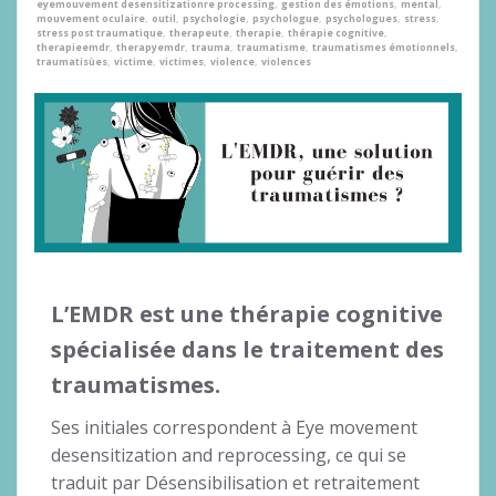
eyemouvement desensitizationre processing
,
gestion des émotions
,
mental
,
mouvement oculaire
,
outil
,
psychologie
,
psychologue
,
psychologues
,
stress
,
stress post traumatique
,
therapeute
,
therapie
,
thérapie cognitive
,
therapieemdr
,
therapyemdr
,
trauma
,
traumatisme
,
traumatismes émotionnels
,
traumatisùes
,
victime
,
victimes
,
violence
,
violences
L’EMDR est une thérapie cognitive
spécialisée dans le traitement des
traumatismes.
Ses initiales correspondent à Eye movement
desensitization and reprocessing, ce qui se
traduit par Désensibilisation et retraitement