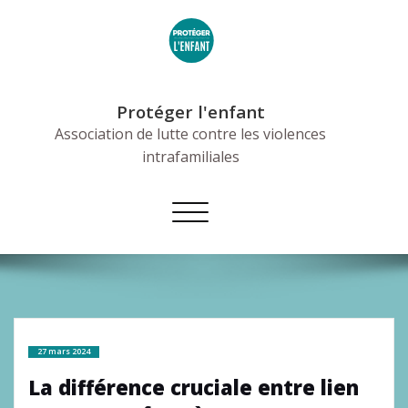
Skip
to
content
Protéger l'enfant
Association de lutte contre les violences
intrafamiliales
Afficher/masquer
la
navigation
27 mars 2024
La différence cruciale entre lien