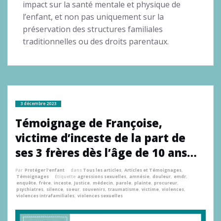
impact sur la santé mentale et physique de
l’enfant, et non pas uniquement sur la
préservation des structures familiales
traditionnelles ou des droits parentaux.
3 décembre 2023
Témoignage de Françoise,
victime d’inceste de la part de
ses 3 frères dès l’âge de 10 ans…
Par
Protéger l'enfant
dans
Tous les articles
,
Articles et Témoignages
,
Témoignages
Étiquette
agressions sexuelles
,
amnésie
,
douleur
,
emdr
,
enquête
,
frère
,
inceste
,
Justice
,
médecin
,
parole
,
plainte
,
procureur
,
psychiatres
,
silence
,
soeur
,
souvenirs
,
traumatisme
,
victime
,
violences
,
violences intrafamiliales
,
violences sexuelles