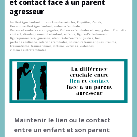
et contact face à un parent
agresseur
Par
Protéger l'enfant
dans
Tous les articles
,
Enquêtes
,
Outils
,
Ressources Protéger l'enfant
,
violence familiale
,
Violence familiales et conjugales
,
Violences familiales et conjugales
Étiquette
contact
,
développement d el'enfant
,
enfants
,
figure d'attachement
,
figure pareentale
,
guérison
,
identité de l'eenfant
,
Justice
,
lien
,
perte de confiance
,
relations familiales
,
souvenirs traumatiques
,
trauma
,
traumatisme
,
traumatismes
,
victime
,
victimes
,
violences
,
violences intrafamiliales
Maintenir le lien ou le contact
entre un enfant et son parent