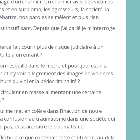
image d’un charnier. Un charnier avec des victimes
s et en surplomb, les agresseurs, la société, la
ébattre, nos paroles se mêlent et puis rien.
est insuffisant. Depuis que j’ai parlé je m’interroge
e fait courir plus de risque judiciaire à un
ulte à un enfant ?
n resquille dans le métro et pourquoi est-il si
rn et d’y voir allègrement des images de violences
ture du viol et la pédocriminalité ?
 circulent en masse alimentant une certaine
 ?
 qui me met en colère dans l’inaction de notre
 la confusion au traumatisme dans une société qui
e pas, c’est accroitre le traumatisme !
fléchir à ce que contenait cette confusion, au-delà