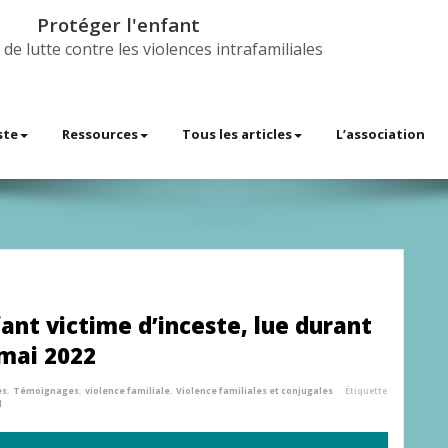
Protéger l'enfant
 de lutte contre les violences intrafamiliales
ste
Ressources
Tous les articles
L’association
ant victime d’inceste, lue durant
 mai 2022
es
,
Témoignages
,
violence familiale
,
Violence familiales et conjugales
Étiquette
l