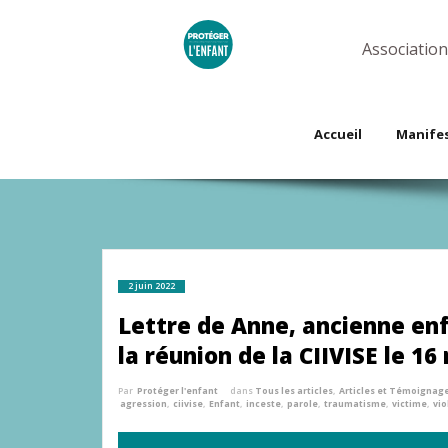
Skip
to
content
Association
Accueil
Manife
2 juin 2022
Lettre de Anne, ancienne enf
la réunion de la CIIVISE le 16
Par
Protéger l'enfant
dans
Tous les articles
,
Articles et Témoignag
agression
,
ciivise
,
Enfant
,
inceste
,
parole
,
traumatisme
,
victime
,
vio